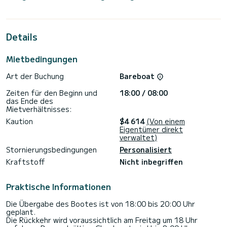
Bootskapazität von Menschen. Mit einer Gesamtlänge von
13 Metern ist es Ihr bester Verbündeter für einen
außergewöhnlichen Urlaub auf dem Wasser in der Umgebung
von Olbia
Details
Für Ihren Komfort verfügt die Cassatina - Premium-Linie über
4 mit Dusche
Mietbedingungen
Dieses Boot ist mit einem durchgelatteten Großsegel und
Art der Buchung
Bareboat
einer Rollgenua ausgestattet. Es verfügt über folgende
Ausstattung: Außenbordmotor, Wasseraufbereiter,
Zeiten für den Beginn und
18:00 / 08:00
das Ende des
Mietverhältnisses:
Wenn Sie Fragen zum Schiff oder zu den Mietbedingungen
haben, können Sie über die Samboat-Plattform eine
Kaution
$4 614
(Von einem
Nachricht senden. Ein SamBoat-Berater wird Ihre Frage
Eigentümer direkt
verwaltet)
Stornierungsbedingungen
Personalisiert
Kraftstoff
Nicht inbegriffen
Praktische Informationen
Die Übergabe des Bootes ist von 18:00 bis 20:00 Uhr
geplant.
Die Rückkehr wird voraussichtlich am Freitag um 18 Uhr