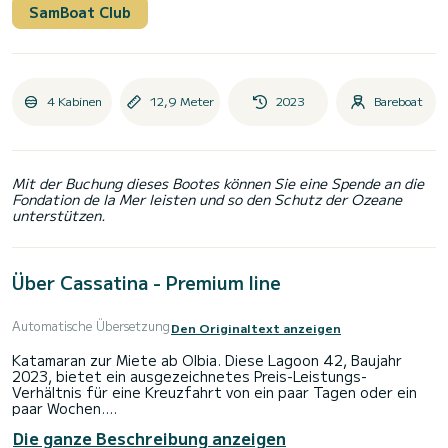
SamBoat Club
4 Kabinen
12,9 Meter
2023
Bareboat
Mit der Buchung dieses Bootes können Sie eine Spende an die
Fondation de la Mer leisten und so den Schutz der Ozeane
unterstützen.
Über Cassatina - Premium line
Automatische Übersetzung
Den Originaltext anzeigen
Katamaran zur Miete ab Olbia. Diese Lagoon 42, Baujahr
2023, bietet ein ausgezeichnetes Preis-Leistungs-
Verhältnis für eine Kreuzfahrt von ein paar Tagen oder ein
paar Wochen.
Die ganze Beschreibung anzeigen
Das Boot verfügt über 4 komfortable Kabinen und eine