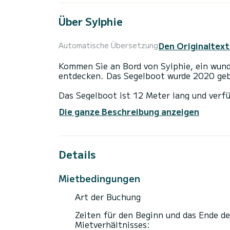
Über Sylphie
Den Originaltext
Automatische Übersetzung
Kommen Sie an Bord von Sylphie, ein wund
entdecken. Das Segelboot wurde 2020 geb
Das Segelboot ist 12 Meter lang und verf
Schiff bis zu 8 Personen für einen Törn 
Die ganze Beschreibung anzeigen
Für Ihren Komfort verfügt Sylphie über 2
Dieses Boot ist mit einem Durchgelattete
Details
ist unter anderem mit folgender Ausrüstu
Bugstrahlruder, Deckdusche.
Mietbedingungen
Buchungsanfragen und unverbindliche Pre
Art der Buchung
Zeiten für den Beginn und das Ende de
Mietverhältnisses: