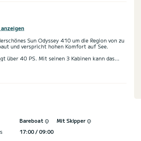
 anzeigen
erschönes Sun Odyssey 410 um die Region von zu
aut und verspricht hohen Komfort auf See.
ügt über 40 PS. Mit seinen 3 Kabinen kann das
aufnehmen.
 Toiletten mit Dusche
s Großsegel und einem Rollgenua ausgestattet. Es
ng ausgestattet: Autopilot, Außenbordmotor,
isanfragen werden direkt von SamBoat bearbeitet.
Bareboat
Mit Skipper
s
17:00 / 09:00