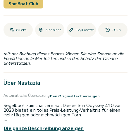
SamBoat Club
8 Pers.
3 Kabinen
12,4 Meter
2023
Mit der Buchung dieses Bootes können Sie eine Spende an die
Fondation de la Mer leisten und so den Schutz der Ozeane
unterstützen.
Über Nastazia
Automatische Übersetzung
Den Originaltext anzeigen
Segelboot zum chartern ab . Dieses Sun Odyssey 410 von
2023 bietet ein tolles Preis-Leistung-Verhältnis für einen
mehrtägigen oder mehrwöchigen Törn.
Sie möchten einen unvergesslichen Törn auf diesem
Die ganze Beschreibung anzeigen
Segelboot mit 12 Metern Länge verbringen? Sie können mit