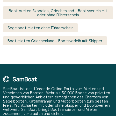
Boot mieten Skopelos, Griechenland – Bootsverleih mit
oder ohne Führerschein
Segelboot mieten ohne Führerschein
Boot mieten Griechenland – Bootsverleih mit Skipper
SamBoat ist das führende Online-Portal zum Mieten und
Vermieten von Booten. Mehr als 50 000 Boote von privaten
und gewerblichen Anbietern ermöglichen das Chartern von
Segelbooten, Katamaranen und Motorbooten zum besten
Preis. Yachtcharter mit oder ohne Skipper und Bootsverleih
weltweit. SamBoat bringt Bootsanbieter und Mieter
zusammen, vertraulich und sicher.