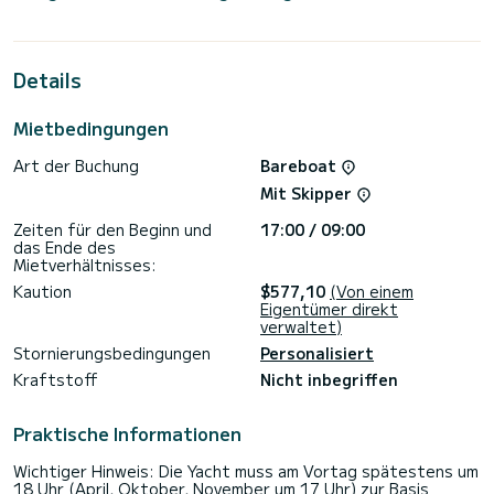
bis zu 8 Personen an Bord kommen und die 3 komfortablen
Kabinen genießen.
Für Ihren Komfort verfügt Nastazia über 2 Toiletten mit
Details
Dusche
Dieses Boot ist mit einem Gelattetes Großsegel und einem
Mietbedingungen
Rollgenua ausgestattet. Es ist unter anderem mit folgender
Ausrüstung ausgestattet: Autopilot, Außenbordmotor,
Art der Buchung
Bareboat
Bugstrahlruder, Außenlautsprecher, USB-Steckdose,
Deckdusche.
Mit Skipper
Um Informationen anzufragen oder eine Buchung, klicken Sie
Zeiten für den Beginn und
17:00 / 09:00
bitte auf den Button "Angebot anfordern". Ein Mitarbeiter
das Ende des
von SamBoat schickt Ihnen ein persönliches Angebot zu
Mietverhältnisses:
Kaution
$577,10
(Von einem
Eigentümer direkt
verwaltet)
Stornierungsbedingungen
Personalisiert
Kraftstoff
Nicht inbegriffen
Praktische Informationen
Wichtiger Hinweis: Die Yacht muss am Vortag spätestens um
18 Uhr (April, Oktober, November um 17 Uhr) zur Basis