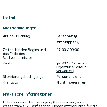
Metern wird es Ihr perfekter Begleiter sein, um einen
einzigartigen Urlaub auf dem Wasser in der Umgebung von
Néa Péramos zu verbringen.
Details
Sun Odyssey 349 ist ausgestattet mit 1 Toiletten mit
Dusche.
Mietbedingungen
Es ist unter anderem mit folgender Ausrüstung
ausgestattet: Autopilot, Außenlautsprecher, Deckdusche.
Art der Buchung
Bareboat
Zögern Sie nicht, ein persönliches Angebot anzufordern.
Mit Skipper
Unser Team berät Sie gerne zu all Ihren Fragen rund um Ihren
Zeiten für den Beginn und
17:00 / 09:00
das Ende des
Mietverhältnisses:
Kaution
$2 307
(Von einem
Eigentümer direkt
verwaltet)
Stornierungsbedingungen
Personalisiert
Kraftstoff
Nicht inbegriffen
Praktische Informationen
Im Preis inbegriffen: Reinigung (Endreinigung, volle
Wassertanks, 2 Gasflaschen, Liegeplatzgebühren für die