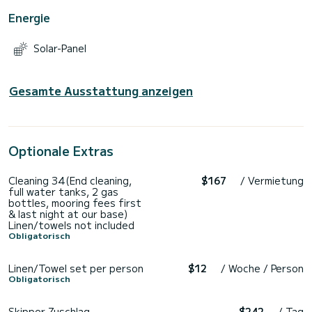
Energie
Solar-Panel
Gesamte Ausstattung anzeigen
Optionale Extras
Cleaning 34(End cleaning,
$167
/ Vermietung
full water tanks, 2 gas
bottles, mooring fees first
& last night at our base)
Linen/towels not included
Obligatorisch
Linen/Towel set per person
$12
/ Woche / Person
Obligatorisch
Skipper-Zuschlag
$242
/ Tag