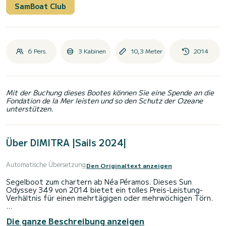
SamBoat Club
6 Pers.
3 Kabinen
10,3 Meter
2014
Mit der Buchung dieses Bootes können Sie eine Spende an die
Fondation de la Mer leisten und so den Schutz der Ozeane
unterstützen.
Über DIMITRA |Sails 2024|
Automatische Übersetzung
Den Originaltext anzeigen
Segelboot zum chartern ab Néa Péramos. Dieses Sun
Odyssey 349 von 2014 bietet ein tolles Preis-Leistung-
Verhältnis für einen mehrtägigen oder mehrwöchigen Törn.
Das Boot hat 3 Kabinen mit allem Komfort und eine
Die ganze Beschreibung anzeigen
Kapazität von 6 Personen. Mit einer Gesamtlänge von 10