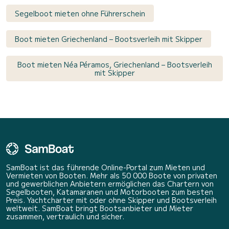
Segelboot mieten ohne Führerschein
Boot mieten Griechenland – Bootsverleih mit Skipper
Boot mieten Néa Péramos, Griechenland – Bootsverleih
mit Skipper
SamBoat ist das führende Online-Portal zum Mieten und
Vermieten von Booten. Mehr als 50 000 Boote von privaten
und gewerblichen Anbietern ermöglichen das Chartern von
Segelbooten, Katamaranen und Motorbooten zum besten
Preis. Yachtcharter mit oder ohne Skipper und Bootsverleih
weltweit. SamBoat bringt Bootsanbieter und Mieter
zusammen, vertraulich und sicher.