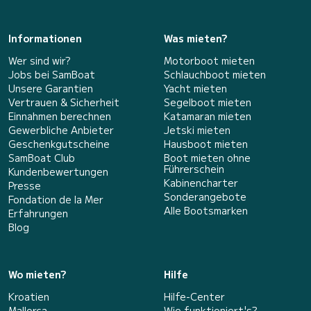
Informationen
Was mieten?
Wer sind wir?
Motorboot mieten
Jobs bei SamBoat
Schlauchboot mieten
Unsere Garantien
Yacht mieten
Vertrauen & Sicherheit
Segelboot mieten
Einnahmen berechnen
Katamaran mieten
Gewerbliche Anbieter
Jetski mieten
Geschenkgutscheine
Hausboot mieten
SamBoat Club
Boot mieten ohne
Führerschein
Kundenbewertungen
Kabinencharter
Presse
Sonderangebote
Fondation de la Mer
Alle Bootsmarken
Erfahrungen
Blog
Wo mieten?
Hilfe
Kroatien
Hilfe-Center
Mallorca
Wie funktioniert's?