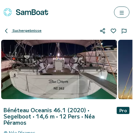
Suchergebnisse
Bénéteau Oceanis 46.1 (2020)
•
Pro
Segelboot • 14,6 m • 12 Pers •
Néa
Péramos
Néa Péramos