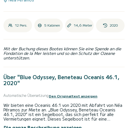
12 Pers.
5 Kabinen
14,6 Meter
2020
Mit der Buchung dieses Bootes können Sie eine Spende an die
Fondation de la Mer leisten und so den Schutz der Ozeane
unterstützen.
Über "Blue Odyssey, Beneteau Oceanis 46.1,
2020"
Automatische Übersetzung
Den Originaltext anzeigen
Wir bieten eine Oceanis 46.1 von 2020 mit Abfahrt von Néa
Péramos zur Miete an. „Blue Odyssey, Beneteau Oceanis
46.1, 2020“ ist ein Segelboot, das sich perfekt für alle
Vermietungen eignet. Dieses Segelboot ist für eine
einwöchige Kreuzfahrt oder länger sehr angenehm zu
Die ganze Beschreibung anzeigen
handhaben.