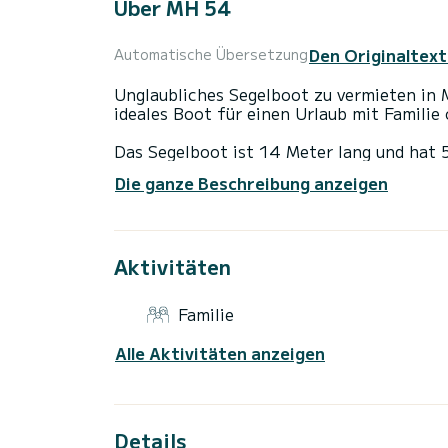
Über MH 54
Den Originaltext
Automatische Übersetzung
Unglaubliches Segelboot zu vermieten in M
ideales Boot für einen Urlaub mit Familie
Das Segelboot ist 14 Meter lang und hat 5
während der Fahrt.
Die ganze Beschreibung anzeigen
Für Ihren Komfort verfügt MH 54 über 3 T
Dieses Boot ist mit einem Rollgroßsegel u
Aktivitäten
folgende Ausstattung: Autopilot, Außenbo
Deckdusche, Badeplattform.
Familie
Wir laden Sie ein, direkt über die Plattf
Alle Aktivitäten anzeigen
Details