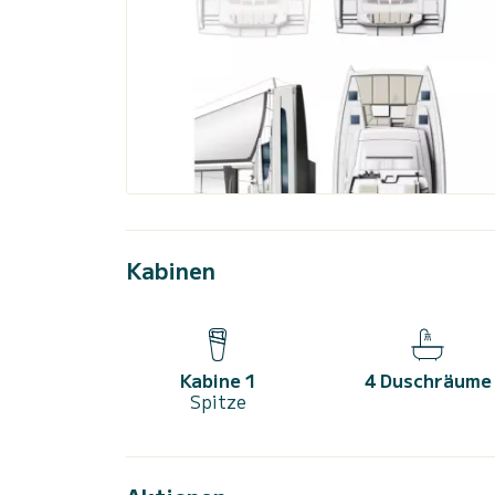
Kabinen
Kabine 1
4 Duschräume
Spitze