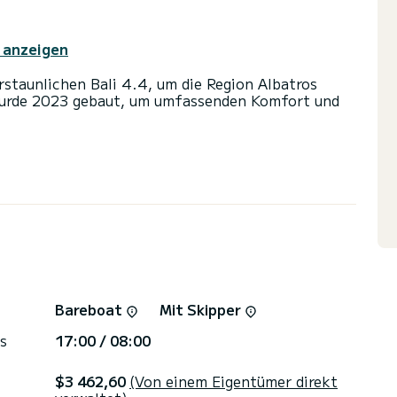
 anzeigen
erstaunlichen Bali 4.4, um die Region Albatros
wurde 2023 gebaut, um umfassenden Komfort und
lutem Komfort und bietet Platz für 9 Passagiere.
114 PS wird es Ihr bester Freund sein, wenn Sie
Gewässern der Albatros Marina verbringen.
usche ausgestattet.
 Autopilot, Fernseher, Lautsprecher, Deckdusche,
Verbindung, Geschirrspüler.
orm ein Angebot anzufordern. Wir werden uns mit
Bareboat
Mit Skipper
s
17:00 / 08:00
$3 462,60
(Von einem Eigentümer direkt