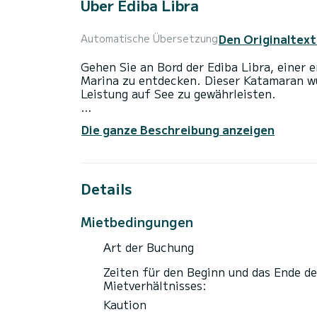
Über Ediba Libra
Den Originaltext
Automatische Übersetzung
Gehen Sie an Bord der Ediba Libra, einer 
Marina zu entdecken. Dieser Katamaran 
Leistung auf See zu gewährleisten.
Das Boot verfügt über 4 Kabinen mit abso
Die ganze Beschreibung anzeigen
Mit einer Gesamtlänge von 14 Metern und 
einen außergewöhnlichen Urlaub auf den 
Dieses Bali 4.4 ist mit 4 Toiletten mit D
Details
Es verfügt über die folgende Ausstattung:
Wassermacher, Badeplattform, Bluetooth-
Mietbedingungen
Wir laden Sie ein, direkt über die Plattf
Art der Buchung
Zeiten für den Beginn und das Ende de
Mietverhältnisses:
Kaution