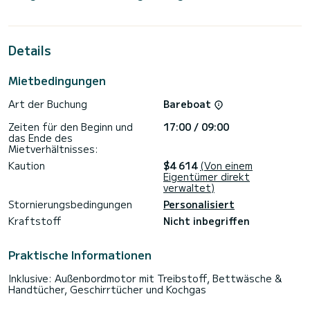
Kabinen bieten Platz für 11 Passagiere während der
Kreuzfahrt.
Diese Lagoon 42 ist mit 4 Toiletten mit Dusche
Details
ausgestattet.
Dieses Boot ist mit einem halblattenförmigen großen Segel
Mietbedingungen
und einer Rollgenua ausgestattet. Es verfügt über folgende
Ausstattung: Autopilot, Außenbordmotor, USB-Stecker,
Art der Buchung
Bareboat
Deckdusche, Elektrische Winde.
Zeiten für den Beginn und
17:00 / 09:00
Wir laden Sie ein, direkt über die Plattform ein Angebot
das Ende des
anzufordern. Wir werden uns mit unseren besten Angeboten
Mietverhältnisses:
Kaution
$4 614
(Von einem
Eigentümer direkt
verwaltet)
Stornierungsbedingungen
Personalisiert
Kraftstoff
Nicht inbegriffen
Praktische Informationen
Inklusive: Außenbordmotor mit Treibstoff, Bettwäsche &
Handtücher, Geschirrtücher und Kochgas