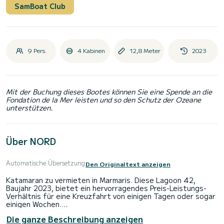
SamBoat Club
9 Pers.
4 Kabinen
12,8 Meter
2023
Mit der Buchung dieses Bootes können Sie eine Spende an die
Fondation de la Mer leisten und so den Schutz der Ozeane
unterstützen.
Über NORD
Automatische Übersetzung
Den Originaltext anzeigen
Katamaran zu vermieten in Marmaris. Diese Lagoon 42,
Baujahr 2023, bietet ein hervorragendes Preis-Leistungs-
Verhältnis für eine Kreuzfahrt von einigen Tagen oder sogar
einigen Wochen.
Die ganze Beschreibung anzeigen
Der Katamaran ist 13 Meter lang und hat 114 PS. Die 4