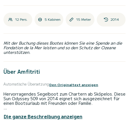
12 Pers.
5 Kabinen
15 Meter
2014
Mit der Buchung dieses Bootes können Sie eine Spende an die
Fondation de la Mer leisten und so den Schutz der Ozeane
unterstützen.
Über Amfitriti
Automatische Übersetzung
Den Originaltext anzeigen
Hervorragendes Segelboot zum Chartern ab Skópelos. Diese
Sun Odyssey 509 von 2014 eignet sich ausgezeichnet für
einen Bootsurlaub mit Freunden oder Familie.
Das Boot hat 5 Kabinen mit allem Komfort und eine
Die ganze Beschreibung anzeigen
Kapazität von 12 Personen. Mit einer Gesamtlänge von 15
Metern wird es Ihr perfekter Begleiter sein, um einen
einzigartigen Urlaub auf dem Wasser in der Umgebung von