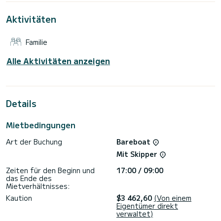
Skópelos zu verbringen.
Aktivitäten
Für Ihren Komfort verfügt Amfitriti über 3 Toiletten mit
Dusche
Familie
Dieses Boot ist mit einem Rollgroßsegel und einem Rollgenua
ausgestattet. Es ist unter anderem mit folgender
Ausrüstung ausgestattet: Autopilot, Bugstrahlruder,
Alle Aktivitäten anzeigen
Bluetooth-Verbindung.
Haben Sie Fragen bezüglich des Bootes oder den
Charterbedingungen? Schicken Sie uns einfach eine
Nachricht auf SamBoat, unsere Mitarbeiter beantworten
Details
alle Ihre Fragen und bieten Ihnen die besten Preise an.
Mietbedingungen
Art der Buchung
Bareboat
Mit Skipper
Zeiten für den Beginn und
17:00 / 09:00
das Ende des
Mietverhältnisses:
Kaution
$3 462,60
(Von einem
Eigentümer direkt
verwaltet)