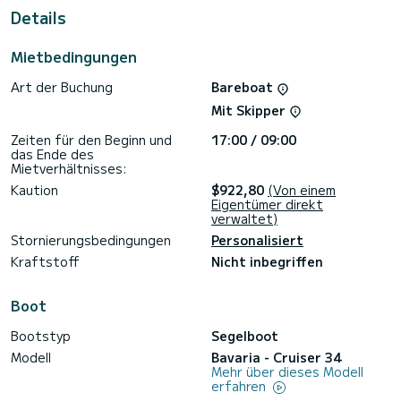
Details
Cruiser 34 ist ausgestattet mit 1 Toiletten mit Dusche.
Dieses Boot ist mit einem Rollgroßsegel und einem Rollgenua
Mietbedingungen
ausgestattet.
Art der Buchung
Bareboat
Bitte fordern Sie Ihr Angebot direkt über die Plattform an,
Mit Skipper
Zeiten für den Beginn und
17:00 / 09:00
das Ende des
Mietverhältnisses:
Kaution
$922,80
(Von einem
Eigentümer direkt
verwaltet)
Stornierungsbedingungen
Personalisiert
Kraftstoff
Nicht inbegriffen
Boot
Bootstyp
Segelboot
Modell
Bavaria - Cruiser 34
Mehr über dieses Modell
erfahren