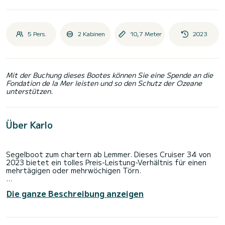
5 Pers.
2 Kabinen
10,7 Meter
2023
Mit der Buchung dieses Bootes können Sie eine Spende an die
Fondation de la Mer leisten und so den Schutz der Ozeane
unterstützen.
Über Karlo
Segelboot zum chartern ab Lemmer. Dieses Cruiser 34 von
2023 bietet ein tolles Preis-Leistung-Verhältnis für einen
mehrtägigen oder mehrwöchigen Törn.
Das Boot hat 2 Kabinen mit allem Komfort und eine
Die ganze Beschreibung anzeigen
Kapazität von 4 Personen. Mit einer Gesamtlänge von 11
Metern wird es Ihr perfekter Begleiter sein, um einen
einzigartigen Urlaub auf dem Wasser in der Umgebung von
Lemmer zu verbringen.