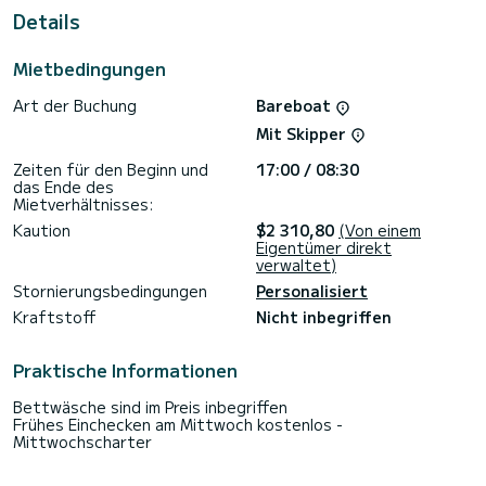
Dieses Bavaria C42 verfügt über 2 Toiletten mit Dusche.
Details
Dieses Boot ist mit einem Durchgelattetes Großsegel und
einem Rollgenua ausgestattet. Es ist unter anderem mit
Mietbedingungen
folgender Ausrüstung ausgestattet: Autopilot,
Bugstrahlruder, Außenlautsprecher, USB-Steckdose,
Art der Buchung
Bareboat
Deckdusche.
Mit Skipper
Buchungsanfragen und unverbindliche Preisanfragen werden
direkt von SamBoat bearbeitet. Über die Plattform erhalten
Zeiten für den Beginn und
17:00 / 08:30
Sie die besten Preise.
das Ende des
Mietverhältnisses:
Kaution
$2 310,80
(Von einem
Eigentümer direkt
verwaltet)
Stornierungsbedingungen
Personalisiert
Kraftstoff
Nicht inbegriffen
Praktische Informationen
Bettwäsche sind im Preis inbegriffen
Frühes Einchecken am Mittwoch kostenlos -
Mittwochscharter