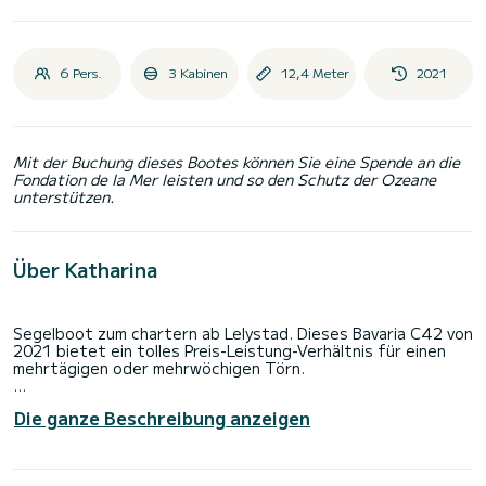
6 Pers.
3 Kabinen
12,4 Meter
2021
Mit der Buchung dieses Bootes können Sie eine Spende an die
Fondation de la Mer leisten und so den Schutz der Ozeane
unterstützen.
Über Katharina
Segelboot zum chartern ab Lelystad. Dieses Bavaria C42 von
2021 bietet ein tolles Preis-Leistung-Verhältnis für einen
mehrtägigen oder mehrwöchigen Törn.
Sie möchten einen unvergesslichen Törn auf diesem
Die ganze Beschreibung anzeigen
Segelboot mit 12 Metern Länge verbringen? Sie können mit
bis zu 7 Personen an Bord kommen und die 3 komfortablen
Kabinen genießen.