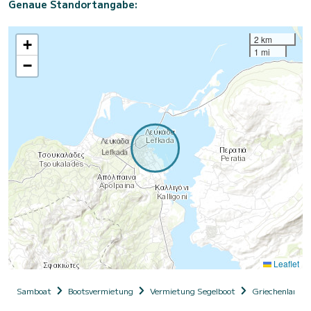
Genaue Standortangabe:
2 km
+
1 mi
−
Leaflet
Samboat
Bootsvermietung
Vermietung Segelboot
Griechenland