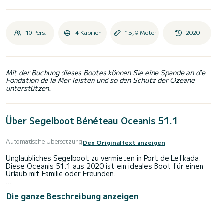
10 Pers.
4 Kabinen
15,9 Meter
2020
Mit der Buchung dieses Bootes können Sie eine Spende an die
Fondation de la Mer leisten und so den Schutz der Ozeane
unterstützen.
Über Segelboot Bénéteau Oceanis 51.1
Automatische Übersetzung
Den Originaltext anzeigen
Unglaubliches Segelboot zu vermieten in Port de Lefkada.
Diese Oceanis 51.1 aus 2020 ist ein ideales Boot für einen
Urlaub mit Familie oder Freunden.
Das Boot verfügt über 4 voll ausgestattete Kabine(n) und
Die ganze Beschreibung anzeigen
bietet Platz für 10 Personen. Mit einer Gesamtlänge von 16
Metern ist es Ihr bester Verbündeter, um einen
außergewöhnlichen Urlaub auf dem Wasser in der Umgebung