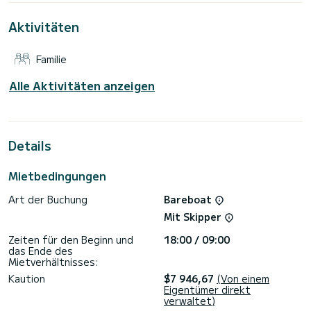
von Port de Lefkada
Aktivitäten
Diese Oceanis 51.1 ist mit 4 Toiletten mit Dusche
ausgestattet.
Familie
Wenn Sie Fragen zum Boot oder den Charterbedingungen
haben, können Sie eine Nachricht über die Samboat-
Plattform senden. Ein SamBoat-Berater beantwortet Ihre
Alle Aktivitäten anzeigen
Details
Mietbedingungen
Art der Buchung
Bareboat
Mit Skipper
Zeiten für den Beginn und
18:00 / 09:00
das Ende des
Mietverhältnisses:
Kaution
$7 946,67
(Von einem
Eigentümer direkt
verwaltet)