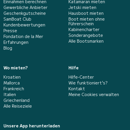
Einnahmen berechnen
Katamaran mieten
Gewerbliche Anbieter
Jetski mieten
Geschenkgutscheine
Hausboot mieten
SamBoat Club
Boot mieten ohne
Führerschein
Kundenbewertungen
Kabinencharter
Presse
Sonderangebote
Fondation de la Mer
Alle Bootsmarken
Erfahrungen
Blog
Wo mieten?
Hilfe
Kroatien
Hilfe-Center
Mallorca
Wie funktioniert's?
Frankreich
Kontakt
Italien
Meine Cookies verwalten
Griechenland
Alle Reiseziele
Unsere App herunterladen