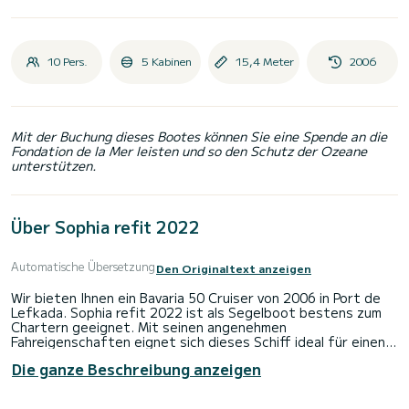
10 Pers.
5 Kabinen
15,4 Meter
2006
Mit der Buchung dieses Bootes können Sie eine Spende an die
Fondation de la Mer leisten und so den Schutz der Ozeane
unterstützen.
Über Sophia refit 2022
Automatische Übersetzung
Den Originaltext anzeigen
Wir bieten Ihnen ein Bavaria 50 Cruiser von 2006 in Port de
Lefkada. Sophia refit 2022 ist als Segelboot bestens zum
Chartern geeignet. Mit seinen angenehmen
Fahreigenschaften eignet sich dieses Schiff ideal für einen
Törn von einer Woche und mehr.
Die ganze Beschreibung anzeigen
Das Boot hat 5 Kabinen mit allem Komfort und eine
Kapazität von 10 Personen. Mit einer Gesamtlänge von 15