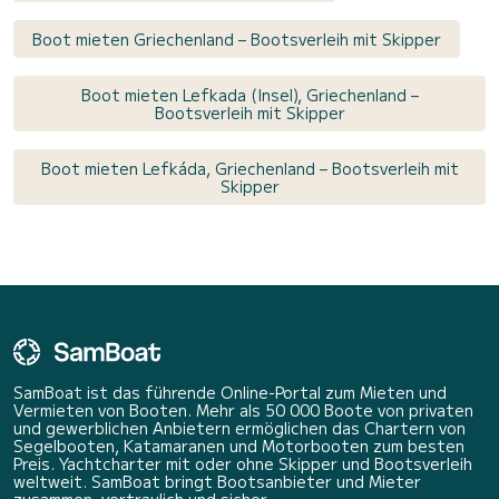
Boot mieten Griechenland – Bootsverleih mit Skipper
Boot mieten Lefkada (Insel), Griechenland –
Bootsverleih mit Skipper
Boot mieten Lefkáda, Griechenland – Bootsverleih mit
Skipper
SamBoat ist das führende Online-Portal zum Mieten und
Vermieten von Booten. Mehr als 50 000 Boote von privaten
und gewerblichen Anbietern ermöglichen das Chartern von
Segelbooten, Katamaranen und Motorbooten zum besten
Preis. Yachtcharter mit oder ohne Skipper und Bootsverleih
weltweit. SamBoat bringt Bootsanbieter und Mieter