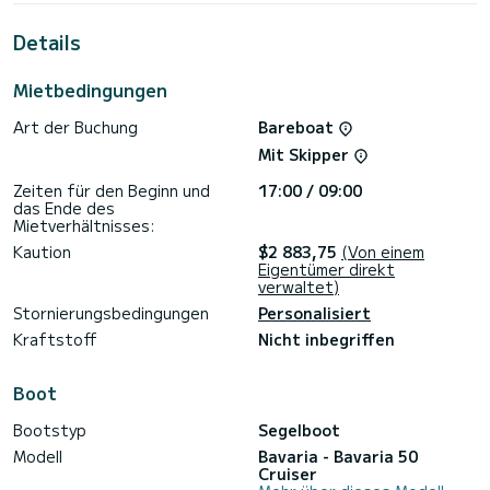
Metern wird es Ihr perfekter Begleiter sein, um einen
einzigartigen Urlaub auf dem Wasser in der Umgebung von
Details
Port de Lefkada zu verbringen.
Für Ihren Komfort verfügt Sophia refit 2022 über 3
Mietbedingungen
Toiletten mit Dusche
Art der Buchung
Bareboat
Dieses Boot ist mit einem Rollgroßsegel und einem Rollgenua
ausgestattet. Es ist unter anderem mit folgender
Mit Skipper
Ausrüstung ausgestattet: Autopilot, Bugstrahlruder,
Außenlautsprecher, USB-Steckdose, Deckdusche,
Zeiten für den Beginn und
17:00 / 09:00
Bluetooth-Verbindung.
das Ende des
Mietverhältnisses:
Bitte fordern Sie Ihr Angebot direkt über die Plattform an,
damit wir Ihnen die besten Vorschläge schicken können.
Kaution
$2 883,75
(Von einem
Eigentümer direkt
verwaltet)
Stornierungsbedingungen
Personalisiert
Kraftstoff
Nicht inbegriffen
Boot
Bootstyp
Segelboot
Modell
Bavaria - Bavaria 50
Cruiser