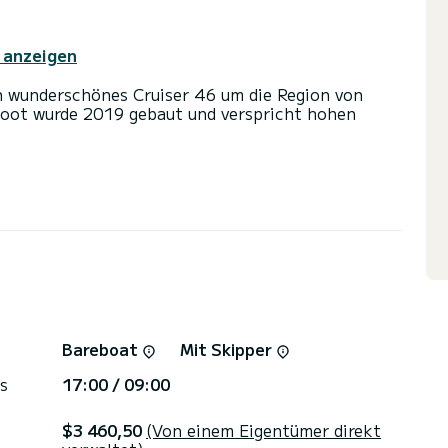
 anzeigen
n wunderschönes Cruiser 46 um die Region von
boot wurde 2019 gebaut und verspricht hohen
 und eine Kapazität von 10 Personen. Mit einer
fekter Begleiter sein, um einen einzigartigen
n Port de Lefkada zu verbringen.
ber 3 Toiletten mit Dusche
nd einem Rollgenua ausgestattet. Es ist unter
tattet: Autopilot, Außenbordmotor,
Panel.
Bareboat
Mit Skipper
uchung, klicken Sie bitte auf den Button "Angebot
schickt Ihnen ein persönliches Angebot zu
s
17:00 / 09:00
$3 460,50
(Von einem Eigentümer direkt