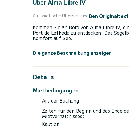
Über Alma Libre IV
Den Originaltext
Automatische Übersetzung
Kommen Sie an Bord von Alma Libre IV, ei
Port de Lefkada zu entdecken. Das Segel
Komfort auf See.
Das Boot hat 4 Kabinen mit allem Komfort
Die ganze Beschreibung anzeigen
Gesamtlänge von 14 Metern wird es Ihr per
Urlaub auf dem Wasser in der Umgebung vo
Für Ihren Komfort verfügt Alma Libre IV ü
Details
Dieses Boot ist mit einem Rollgroßsegel u
anderem mit folgender Ausrüstung ausges
Mietbedingungen
Außenlautsprecher, USB-Steckdose, Solar-
Art der Buchung
Um Informationen anzufragen oder eine B
anfordern". Ein Mitarbeiter von SamBoat 
Zeiten für den Beginn und das Ende de
bestmöglichen Konditionen.
Mietverhältnisses:
Kaution