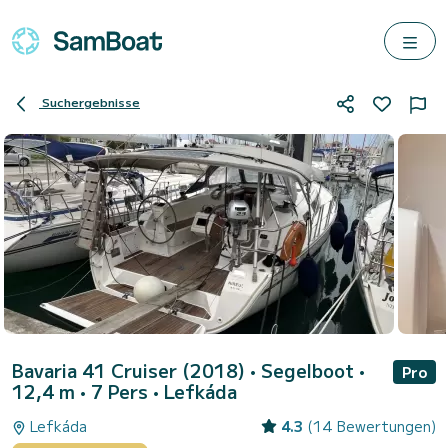
Suchergebnisse
Bavaria 41 Cruiser (2018)
• Segelboot •
Pro
12,4 m • 7 Pers •
Lefkáda
Lefkáda
4.3
(14 Bewertungen)