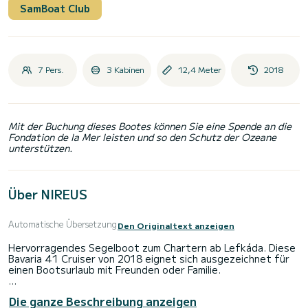
SamBoat Club
7 Pers.
3 Kabinen
12,4 Meter
2018
Mit der Buchung dieses Bootes können Sie eine Spende an die
Fondation de la Mer leisten und so den Schutz der Ozeane
unterstützen.
Über NIREUS
Automatische Übersetzung
Den Originaltext anzeigen
Hervorragendes Segelboot zum Chartern ab Lefkáda. Diese
Bavaria 41 Cruiser von 2018 eignet sich ausgezeichnet für
einen Bootsurlaub mit Freunden oder Familie.
Das Boot hat 3 Kabinen mit allem Komfort und eine
Die ganze Beschreibung anzeigen
Kapazität von 7 Personen. Mit einer Gesamtlänge von 12