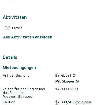
Metern wird es Ihr perfekter Begleiter sein, um einen
einzigartigen Urlaub auf dem Wasser in der Umgebung von
Lefkáda zu verbringen.
Aktivitäten
Dieses Bavaria 41 Cruiser verfügt über 2 Toiletten mit
Dusche.
Familie
Es ist unter anderem mit folgender Ausrüstung
ausgestattet: Autopilot, Außenlautsprecher, Deckdusche.
Alle Aktivitäten anzeigen
Buchungsanfragen und unverbindliche Preisanfragen werden
direkt von SamBoat bearbeitet. Über die Plattform erhalten
Details
Mietbedingungen
Art der Buchung
Bareboat
Mit Skipper
Zeiten für den Beginn und
17:00 / 09:00
das Ende des
Mietverhältnisses:
Kaution
$2 888,50
(Von einem