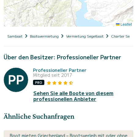
Leaflet
Samboat
Bootsvermietung
Vermietung Segelboot
Charter Segelb
Über den Besitzer: Professioneller Partner
Professioneller Partner
Mitglied seit 2017
PRO
Sehen Sie alle Boote von diesem
professionellen Anbieter
Ähnliche Suchanfragen
Boot mieten Griechenland – Bootsverleih mit oder ohne