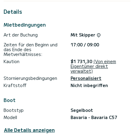
einzigartigen Urlaub auf dem Wasser in der Umgebung von
Lefkáda zu verbringen.
Details
Für Ihren Komfort verfügt Friends über 2 Toiletten mit
Dusche
Mietbedingungen
Dieses Boot ist mit einem Rollgroßsegel und einem Rollgenua
Art der Buchung
Mit Skipper
ausgestattet. Es ist unter anderem mit folgender
Ausrüstung ausgestattet: TV, Außenlautsprecher,
Zeiten für den Beginn und
17:00 / 09:00
Deckdusche, Elektrowinch, Bugstrahlruder, Klimaanlage, Grill,
das Ende des
USB-Steckdose.
Mietverhältnisses:
Haben Sie Fragen bezüglich des Bootes oder den
Kaution
$1 731,30
(Von einem
Charterbedingungen? Schicken Sie uns einfach eine
Eigentümer direkt
Nachricht auf SamBoat, unsere Mitarbeiter beantworten
verwaltet)
Stornierungsbedingungen
Personalisiert
Kraftstoff
Nicht inbegriffen
Boot
Bootstyp
Segelboot
Modell
Bavaria - Bavaria C57
Alle Details anzeigen