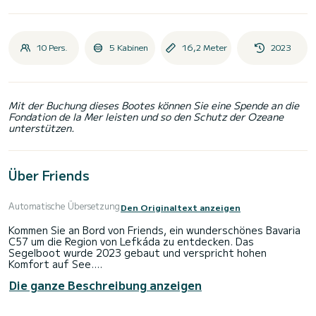
10 Pers.
5 Kabinen
16,2 Meter
2023
Mit der Buchung dieses Bootes können Sie eine Spende an die
Fondation de la Mer leisten und so den Schutz der Ozeane
unterstützen.
Über Friends
Automatische Übersetzung
Den Originaltext anzeigen
Kommen Sie an Bord von Friends, ein wunderschönes Bavaria
C57 um die Region von Lefkáda zu entdecken. Das
Segelboot wurde 2023 gebaut und verspricht hohen
Komfort auf See.
Die ganze Beschreibung anzeigen
Das Boot hat 5 Kabinen mit allem Komfort und eine
Kapazität von 8 Personen. Mit einer Gesamtlänge von 17
Metern wird es Ihr perfekter Begleiter sein, um einen