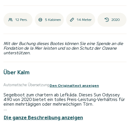
12 Pers.
5 Kabinen
14 Meter
2020
Mit der Buchung dieses Bootes können Sie eine Spende an die
Fondation de la Mer leisten und so den Schutz der Ozeane
unterstützen.
Über Kalm
Automatische Übersetzung
Den Originaltext anzeigen
Segelboot zum chartern ab Lefkáda. Dieses Sun Odyssey
490 von 2020 bietet ein tolles Preis-Leistung-Verhältnis für
einen mehrtägigen oder mehrwöchigen Törn.
Das Boot hat 5 Kabinen mit allem Komfort und eine
Die ganze Beschreibung anzeigen
Kapazität von 10 Personen. Mit einer Gesamtlänge von 14
Metern wird es Ihr perfekter Begleiter sein, um einen
einzigartigen Urlaub auf dem Wasser in der Umgebung von