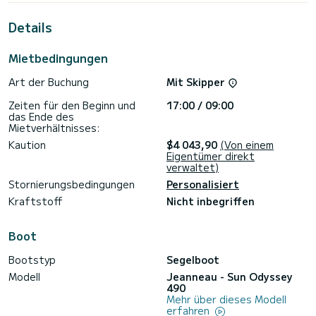
Lefkáda zu verbringen.
Details
Für Ihren Komfort verfügt Kalm über 4 Toiletten mit Dusche
Es ist unter anderem mit folgender Ausrüstung
Mietbedingungen
ausgestattet: Autopilot, Bugstrahlruder, USB-Steckdose,
Elektrowinch, Badeplattform.
Art der Buchung
Mit Skipper
Haben Sie Fragen bezüglich des Bootes oder den
Zeiten für den Beginn und
17:00 / 09:00
Charterbedingungen? Schicken Sie uns einfach eine
das Ende des
Nachricht auf SamBoat, unsere Mitarbeiter beantworten
Mietverhältnisses:
Kaution
$4 043,90
(Von einem
Eigentümer direkt
verwaltet)
Stornierungsbedingungen
Personalisiert
Kraftstoff
Nicht inbegriffen
Boot
Bootstyp
Segelboot
Modell
Jeanneau - Sun Odyssey
490
Mehr über dieses Modell
erfahren