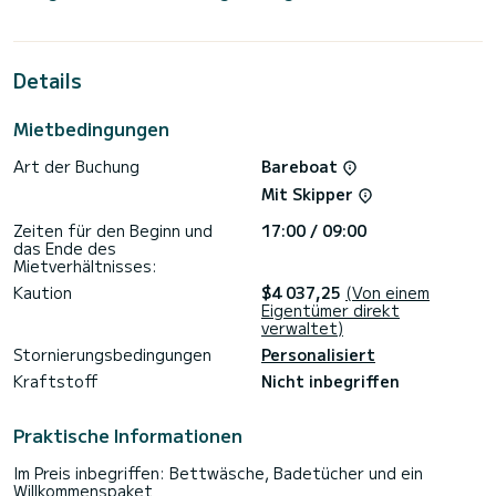
Meter langen Segelboot erleben. Sie können während der
Kreuzfahrt bis zu 9 Passagiere unterbringen und die 4
Kabinen mit vollem Komfort nutzen.
Details
Diese Sun Odyssey 449 ist mit 2 Toiletten mit Dusche
ausgestattet.
Mietbedingungen
Es verfügt über folgende Ausstattung: Autopilot,
Bugstrahlruder, Außenlautsprecher.
Art der Buchung
Bareboat
Buchungsanfragen und Angebote werden direkt von
Mit Skipper
SamBoat bearbeitet. Über die Plattform erhalten Sie die
Zeiten für den Beginn und
17:00 / 09:00
das Ende des
Mietverhältnisses:
Kaution
$4 037,25
(Von einem
Eigentümer direkt
verwaltet)
Stornierungsbedingungen
Personalisiert
Kraftstoff
Nicht inbegriffen
Praktische Informationen
Im Preis inbegriffen: Bettwäsche, Badetücher und ein
Willkommenspaket