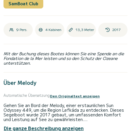
SamBoat Club
9 Pers.
4 Kabinen
13,3 Meter
2017
Mit der Buchung dieses Bootes können Sie eine Spende an die
Fondation de la Mer leisten und so den Schutz der Ozeane
unterstützen.
Über Melody
Automatische Übersetzung
Den Originaltext anzeigen
Gehen Sie an Bord der Melody, einer erstaunlichen Sun
Odyssey 449, um die Region Lefkáda zu entdecken. Dieses
Segelboot wurde 2017 gebaut, um umfassenden Komfort
und Leistung auf See zu gewährleisten.
Die ganze Beschreibung anzeigen
Sie werden eine außergewöhnliche Kreuzfahrt auf diesem 13