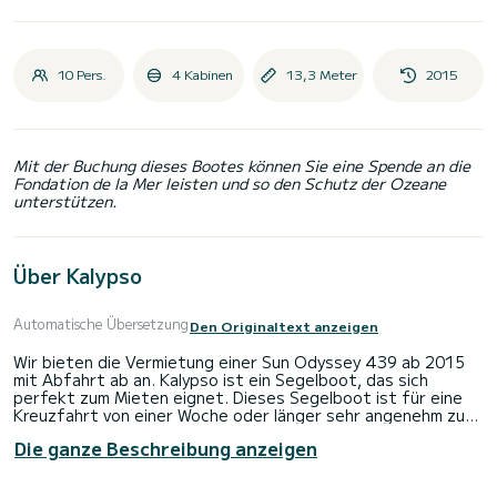
10 Pers.
4 Kabinen
13,3 Meter
2015
Mit der Buchung dieses Bootes können Sie eine Spende an die
Fondation de la Mer leisten und so den Schutz der Ozeane
unterstützen.
Über Kalypso
Automatische Übersetzung
Den Originaltext anzeigen
Wir bieten die Vermietung einer Sun Odyssey 439 ab 2015
mit Abfahrt ab an. Kalypso ist ein Segelboot, das sich
perfekt zum Mieten eignet. Dieses Segelboot ist für eine
Kreuzfahrt von einer Woche oder länger sehr angenehm zu
manövrieren.
Die ganze Beschreibung anzeigen
Das Boot verfügt über 4 komfortable Kabinen und eine
Bootskapazität von 10 Personen. Mit einer Gesamtlänge von