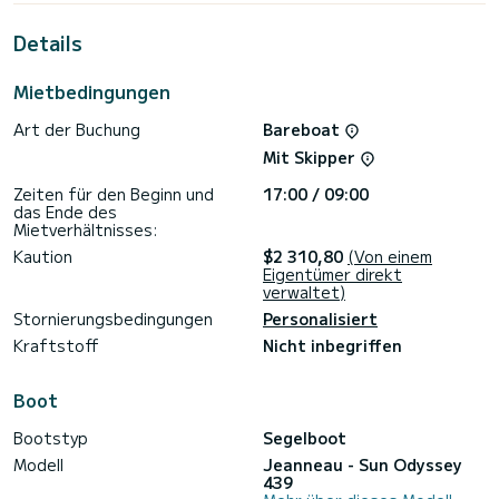
13 Metern und einer Leistung von 54 PS wird es Ihr bester
Verbündeter für einen außergewöhnlichen Urlaub auf dem
Details
Wasser in der Umgebung von
Ce Sun sein Odyssey 439 ist mit 2 Toiletten mit Dusche
Mietbedingungen
ausgestattet.
Art der Buchung
Bareboat
Dieses Boot ist mit einem Rollgroßsegel und einer Genua
ausgestattet Wickler. Es verfügt insbesondere über die
Mit Skipper
folgende Ausstattung: Bugstrahlruder, Externe
Lautsprecher, Deckdusche.
Zeiten für den Beginn und
17:00 / 09:00
das Ende des
Anfragen, Reservierungen und Angebote werden direkt
Mietverhältnisses:
verwaltet von SamBoat. Über die Plattform erhalten Sie die
Kaution
$2 310,80
(Von einem
Eigentümer direkt
verwaltet)
Stornierungsbedingungen
Personalisiert
Kraftstoff
Nicht inbegriffen
Boot
Bootstyp
Segelboot
Modell
Jeanneau - Sun Odyssey
439