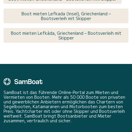
Boot mieten Lefkada (Insel), Griechenland –
Bootsverleih mit Skipper
Boot mieten Lefkáda, Griechenland – Bootsverleih mit
Skipper
SamBoat ist das führende Online-Portal zum Mieten und
Vermieten von Booten. Mehr als 50 000 Boote von privaten
und gewerblichen Anbietern ermöglichen das Chartern von
Segelbooten, Katamaranen und Motorbooten zum besten
Preis. Yachtcharter mit oder ohne Skipper und Bootsverleih
weltweit. SamBoat bringt Bootsanbieter und Mieter
zusammen, vertraulich und sicher.