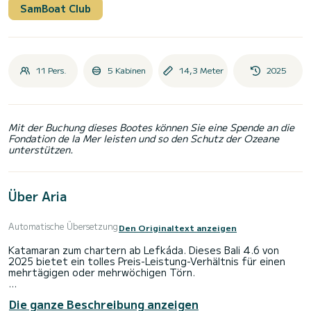
SamBoat Club
11 Pers.
5 Kabinen
14,3 Meter
2025
Mit der Buchung dieses Bootes können Sie eine Spende an die
Fondation de la Mer leisten und so den Schutz der Ozeane
unterstützen.
Über Aria
Automatische Übersetzung
Den Originaltext anzeigen
Katamaran zum chartern ab Lefkáda. Dieses Bali 4.6 von
2025 bietet ein tolles Preis-Leistung-Verhältnis für einen
mehrtägigen oder mehrwöchigen Törn.
Sie möchten einen unvergesslichen Törn auf diesem
Die ganze Beschreibung anzeigen
Katamaran mit 14 Metern Länge verbringen? Sie können mit