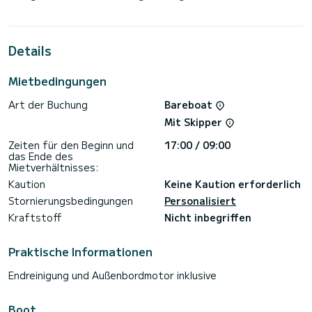
bis zu 12 Personen an Bord kommen und die 5 komfortablen
Kabinen genießen.
Für Ihren Komfort verfügt Aria über 4 Toiletten mit Dusche
Details
Es ist unter anderem mit folgender Ausrüstung
ausgestattet: Autopilot, Außenbordmotor,
Mietbedingungen
Außenlautsprecher, USB-Steckdose, Entsalzungsanlage,
Elektrowinch.
Art der Buchung
Bareboat
Buchungsanfragen und unverbindliche Preisanfragen werden
Mit Skipper
direkt von SamBoat bearbeitet. Über die Plattform erhalten
Zeiten für den Beginn und
17:00 / 09:00
das Ende des
Mietverhältnisses:
Kaution
Keine Kaution erforderlich
Stornierungsbedingungen
Personalisiert
Kraftstoff
Nicht inbegriffen
Praktische Informationen
Endreinigung und Außenbordmotor inklusive
Boot