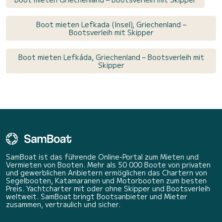
Boot mieten Lefkada (Insel), Griechenland –
Bootsverleih mit Skipper
Boot mieten Lefkáda, Griechenland – Bootsverleih mit
Skipper
SamBoat ist das führende Online-Portal zum Mieten und
Vermieten von Booten. Mehr als 50 000 Boote von privaten
und gewerblichen Anbietern ermöglichen das Chartern von
Segelbooten, Katamaranen und Motorbooten zum besten
Preis. Yachtcharter mit oder ohne Skipper und Bootsverleih
weltweit. SamBoat bringt Bootsanbieter und Mieter
zusammen, vertraulich und sicher.