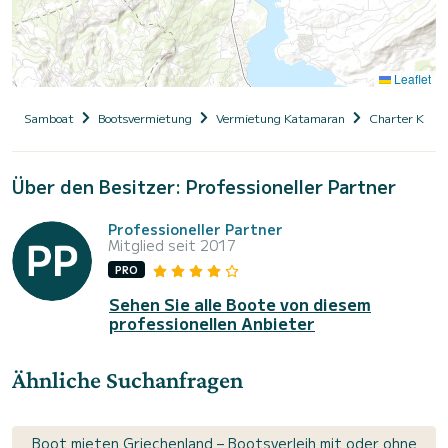
Leaflet
Samboat
Bootsvermietung
Vermietung Katamaran
Charter Kata
Über den Besitzer: Professioneller Partner
Professioneller Partner
Mitglied seit 2017
PRO
Sehen Sie alle Boote von diesem
professionellen Anbieter
Ähnliche Suchanfragen
Boot mieten Griechenland – Bootsverleih mit oder ohne