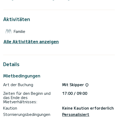
Motorleistung von 160 PS bietet sich das Schiff als idealer
Begleiter für einen unvergesslichen Bootsurlaub in der
Umgebung von Lefkáda.
Aktivitäten
Für Ihren Komfort verfügt Kos 54.Cat über 6 Toiletten mit
Dusche
Familie
Es ist unter anderem mit folgender Ausrüstung
ausgestattet: Autopilot, Entsalzungsanlage, Elektrowinch,
Bluetooth-Verbindung, Geschirrspülmaschine.
Alle Aktivitäten anzeigen
Zögern Sie nicht, ein persönliches Angebot anzufordern.
Unser Team berät Sie gerne zu all Ihren Fragen rund um Ihren
Details
Mietbedingungen
Art der Buchung
Mit Skipper
Zeiten für den Beginn und
17:00 / 09:00
das Ende des
Mietverhältnisses:
Kaution
Keine Kaution erforderlich
Stornierungsbedingungen
Personalisiert