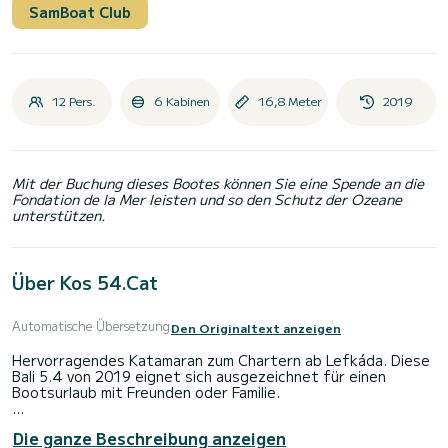
SamBoat Club
12 Pers.
6 Kabinen
16,8 Meter
2019
Mit der Buchung dieses Bootes können Sie eine Spende an die
Fondation de la Mer leisten und so den Schutz der Ozeane
unterstützen.
Über Kos 54.Cat
Automatische Übersetzung
Den Originaltext anzeigen
Hervorragendes Katamaran zum Chartern ab Lefkáda. Diese
Bali 5.4 von 2019 eignet sich ausgezeichnet für einen
Bootsurlaub mit Freunden oder Familie.
Das Boot verfügt über 6 komfortable Kabinen für bis zu 14
Die ganze Beschreibung anzeigen
Personen. Mit seinen 17 Metern Länge und einer