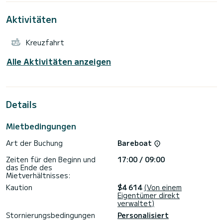
Sie außergewöhnliche Ferien auf den Gewässern des Hafens
von Lefkada
Aktivitäten
Kreuzfahrt
Buchungsanfragen und Angebote werden direkt von
SamBoat bearbeitet. Über die Plattform erhalten Sie die
Alle Aktivitäten anzeigen
Details
Mietbedingungen
Art der Buchung
Bareboat
Zeiten für den Beginn und
17:00 / 09:00
das Ende des
Mietverhältnisses:
Kaution
$4 614
(Von einem
Eigentümer direkt
verwaltet)
Stornierungsbedingungen
Personalisiert