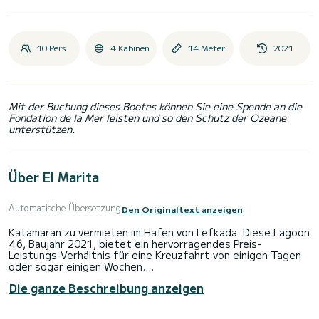
10 Pers.
4 Kabinen
14 Meter
2021
Mit der Buchung dieses Bootes können Sie eine Spende an die
Fondation de la Mer leisten und so den Schutz der Ozeane
unterstützen.
Über El Marita
Automatische Übersetzung
Den Originaltext anzeigen
Katamaran zu vermieten im Hafen von Lefkada. Diese Lagoon
46, Baujahr 2021, bietet ein hervorragendes Preis-
Leistungs-Verhältnis für eine Kreuzfahrt von einigen Tagen
oder sogar einigen Wochen.
Die ganze Beschreibung anzeigen
Das Boot verfügt über 4 Kabinen mit allem Komfort und
bietet Platz für 10 Passagiere. Mit einer Gesamtlänge von
14 Metern und 114 PS wird es Ihr bester Freund sein, wenn