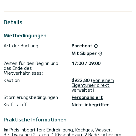
Kapazität von 8 Personen. Mit einer Gesamtlänge von 13
Metern wird es Ihr perfekter Begleiter sein, um einen
einzigartigen Urlaub auf dem Wasser in der Umgebung von
Lávrio zu verbringen.
Details
Für Ihren Komfort verfügt Kithnia über 2 Toiletten mit
Dusche
Mietbedingungen
Dieses Boot ist mit einem Durchgelattetes Großsegel und
Art der Buchung
Bareboat
einem Rollgenua ausgestattet. Es ist unter anderem mit
folgender Ausrüstung ausgestattet: Autopilot,
Mit Skipper
Bugstrahlruder, Außenlautsprecher, Badeplattform.
Zeiten für den Beginn und
17:00 / 09:00
Um Informationen anzufragen oder eine Buchung, klicken Sie
das Ende des
bitte auf den Button "Angebot anfordern". Ein Mitarbeiter
Mietverhältnisses:
von SamBoat schickt Ihnen ein persönliches Angebot zu
Kaution
$922,80
(Von einem
Eigentümer direkt
verwaltet)
Stornierungsbedingungen
Personalisiert
Kraftstoff
Nicht inbegriffen
Praktische Informationen
Im Preis inbegriffen: Endreinigung, Kochgas, Wasser,
Bettwäsche (2 Laken, 1 Kissenbezug, 2 Badetücher pro