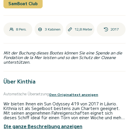
SamBoat Club
8 Pers.
3 Kabinen
12,8 Meter
2017
Mit der Buchung dieses Bootes können Sie eine Spende an die
Fondation de la Mer leisten und so den Schutz der Ozeane
unterstützen.
Über Kinthia
Automatische Übersetzung
Den Originaltext anzeigen
Wir bieten Ihnen ein Sun Odyssey 419 von 2017 in Lávrio.
Kithnia ist als Segelboot bestens zum Chartern geeignet.
Mit seinen angenehmen Fahreigenschaften eignet sich
dieses Schiff ideal für einen Törn von einer Woche und mehr.
Die ganze Beschreibung anzeigen
Das Boot hat 3 Kabinen mit allem Komfort und eine