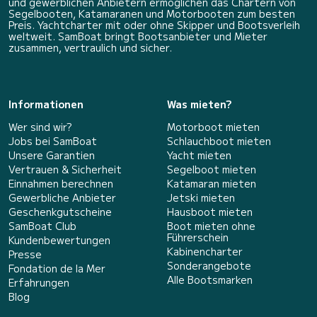
und gewerblichen Anbietern ermöglichen das Chartern von
Segelbooten, Katamaranen und Motorbooten zum besten
Preis. Yachtcharter mit oder ohne Skipper und Bootsverleih
weltweit. SamBoat bringt Bootsanbieter und Mieter
zusammen, vertraulich und sicher.
Informationen
Was mieten?
Wer sind wir?
Motorboot mieten
Jobs bei SamBoat
Schlauchboot mieten
Unsere Garantien
Yacht mieten
Vertrauen & Sicherheit
Segelboot mieten
Einnahmen berechnen
Katamaran mieten
Gewerbliche Anbieter
Jetski mieten
Geschenkgutscheine
Hausboot mieten
SamBoat Club
Boot mieten ohne
Führerschein
Kundenbewertungen
Kabinencharter
Presse
Sonderangebote
Fondation de la Mer
Alle Bootsmarken
Erfahrungen
Blog