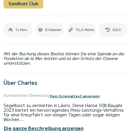
SamBoat Club
12 Pers.
6 Kabinen
15,6 Meter
2023
Mit der Buchung dieses Bootes können Sie eine Spende an die
Fondation de la Mer leisten und so den Schutz der Ozeane
unterstützen.
Über Charles
Automatische Übersetzung
Den Originaltext anzeigen
Segelboot zu vermieten in Lávrio. Diese Hanse 508 Baujahr
2023 bietet ein hervorragendes Preis-Leistungs-Verhältnis
für eine Kreuzfahrt von einigen Tagen oder sogar einigen
Wochen.
Das Boot verfügt über 6 voll ausgestattete Kabinen und
Die ganze Beschreibung anzeigen
bietet Platz für 12 Personen. Mit einer Gesamtlänge von 16