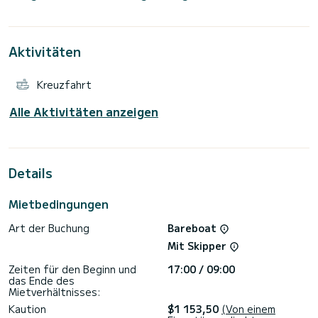
Metern ist es Ihr bester Verbündeter, um einen
außergewöhnlichen Urlaub auf dem Wasser in der Umgebung
von Lávrio zu verbringen.
Diese Hanse 508 ist mit 4 Toiletten mit Dusche
Aktivitäten
ausgestattet.
Es verfügt über folgende Ausstattung: Autopilot,
Bugstrahlruder, Lautsprecher, Deckdusche, Badeplattform.
Kreuzfahrt
Wir laden Sie ein, direkt über die Plattform ein Angebot
anzufordern. Wir werden uns mit unseren besten Angeboten
Alle Aktivitäten anzeigen
Details
Mietbedingungen
Art der Buchung
Bareboat
Mit Skipper
Zeiten für den Beginn und
17:00 / 09:00
das Ende des
Mietverhältnisses:
Kaution
$1 153,50
(Von einem