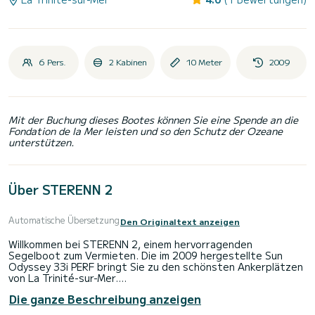
6 Pers.
2 Kabinen
10 Meter
2009
Mit der Buchung dieses Bootes können Sie eine Spende an die
Fondation de la Mer leisten und so den Schutz der Ozeane
unterstützen.
Über STERENN 2
Automatische Übersetzung
Den Originaltext anzeigen
Willkommen bei STERENN 2, einem hervorragenden
Segelboot zum Vermieten. Die im 2009 hergestellte Sun
Odyssey 33i PERF bringt Sie zu den schönsten Ankerplätzen
von La Trinité-sur-Mer.
< br >Das Boot verfügt über 2 komfortable Kabinen und
Die ganze Beschreibung anzeigen
bietet Platz für 6 Personen. Mit einer Gesamtlänge von 10
Metern ist es Ihr bester Verbündeter für einen