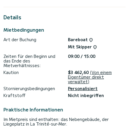
außergewöhnlichen Urlaub auf dem Wasser in der Umgebung
von La Trinité-sur-Mer
Details
Ce Sun Odyssey 33i PERF ist mit 1 Toilette mit Dusche
ausgestattet.
Mietbedingungen
Es verfügt über folgende Ausstattung: Autopilot, Dusche
Brücke.
Art der Buchung
Bareboat
Für jede Informations- oder Reservierungsanfrage klicken
Mit Skipper
Sie auf die Schaltfläche „Angebot einholen“. Ein SamBoat-
Zeiten für den Beginn und
09:00 / 15:00
das Ende des
Mietverhältnisses:
Kaution
$3 462,60
(Von einem
Eigentümer direkt
verwaltet)
Stornierungsbedingungen
Personalisiert
Kraftstoff
Nicht inbegriffen
Praktische Informationen
Im Mietpreis sind enthalten: das Nebengebäude, der
Liegeplatz in La Trinité-sur-Mer.