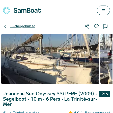
Suchergebnisse
Jeanneau Sun Odyssey 33i PERF (2009)
•
Pro
Segelboot • 10 m • 6 Pers •
La Trinité-sur-
Mer
La Trinité-sur-Mer
4.0
(1 Bewertungen)