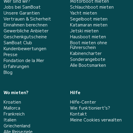
Wer sind wir?
Motorboot mieten
Jobs bei SamBoat
Schlauchboot mieten
Unsere Garantien
Yacht mieten
Vertrauen & Sicherheit
Segelboot mieten
Einnahmen berechnen
Katamaran mieten
Gewerbliche Anbieter
Jetski mieten
Geschenkgutscheine
Hausboot mieten
SamBoat Club
Boot mieten ohne
Führerschein
Kundenbewertungen
Kabinencharter
Presse
Sonderangebote
Fondation de la Mer
Alle Bootsmarken
Erfahrungen
Blog
Wo mieten?
Hilfe
Kroatien
Hilfe-Center
Mallorca
Wie funktioniert's?
Frankreich
Kontakt
Italien
Meine Cookies verwalten
Griechenland
Alle Reiseziele