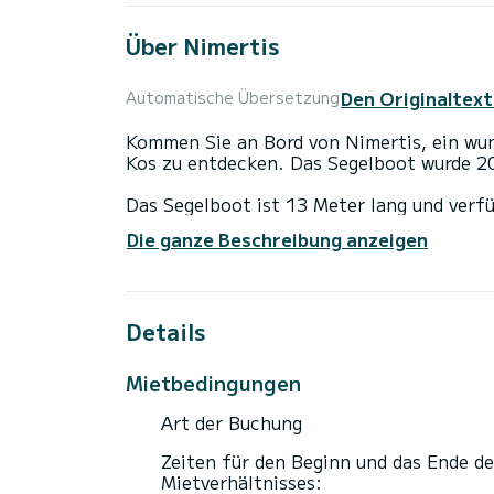
Über Nimertis
Den Originaltext
Automatische Übersetzung
Kommen Sie an Bord von Nimertis, ein wu
Kos zu entdecken. Das Segelboot wurde 2
Das Segelboot ist 13 Meter lang und verf
Schiff bis zu 10 Personen für einen Törn
Die ganze Beschreibung anzeigen
Für Ihren Komfort verfügt Nimertis über 
Dieses Boot ist mit einem Durchgelattete
Details
ist unter anderem mit folgender Ausrüstu
Bugstrahlruder, Deckdusche.
Mietbedingungen
Zögern Sie nicht, ein persönliches Angebo
Art der Buchung
Zeiten für den Beginn und das Ende de
Mietverhältnisses: