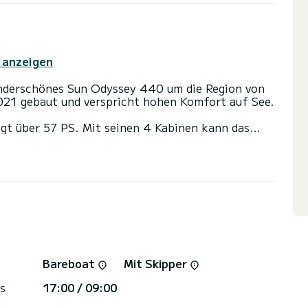
 anzeigen
nderschönes Sun Odyssey 440 um die Region von
021 gebaut und verspricht hohen Komfort auf See.
ügt über 57 PS. Mit seinen 4 Kabinen kann das
 aufnehmen.
2 Toiletten mit Dusche
s Großsegel und einem Rollgenua ausgestattet. Es
ng ausgestattet: Autopilot, Außenbordmotor,
t anzufordern. Unser Team berät Sie gerne zu all
Bareboat
Mit Skipper
s
17:00 / 09:00