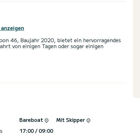
 anzeigen
oon 46, Baujahr 2020, bietet ein hervorragendes
fahrt von einigen Tagen oder sogar einigen
e Kabine(n) und bietet Platz für 10 Personen. Mit
hr bester Verbündeter, um einen
 in der Umgebung von Kos zu verbringen.
Dusche ausgestattet.
: Autopilot, Außenbordmotor.
rekt von SamBoat bearbeitet. Über die Plattform
Bareboat
Mit Skipper
s
17:00 / 09:00