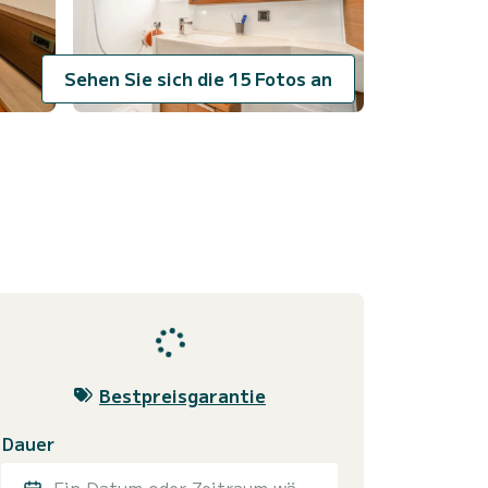
Sehen Sie sich die 15 Fotos an
Bestpreisgarantie
Dauer
Ein Datum oder Zeitraum wählen