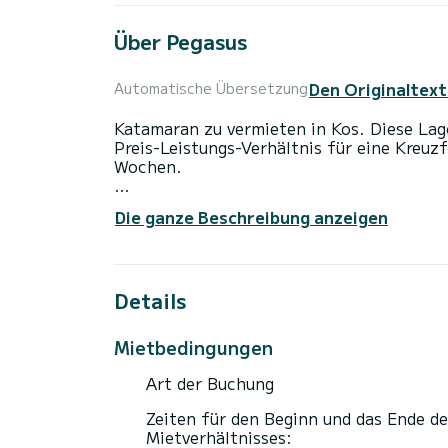
Über Pegasus
Den Originaltext
Automatische Übersetzung
Katamaran zu vermieten in Kos. Diese Lag
Preis-Leistungs-Verhältnis für eine Kreuz
Wochen.
Das Boot verfügt über 4 voll ausgestattet
Die ganze Beschreibung anzeigen
einer Gesamtlänge von 14 Metern ist es I
außergewöhnlichen Urlaub auf dem Wasser
Diese Lagoon 46 ist mit 4 Toiletten mit 
Details
Es verfügt über die folgende Ausstattung
Mietbedingungen
Buchungsanfragen und Angebote werden di
Art der Buchung
Zeiten für den Beginn und das Ende de
Mietverhältnisses: