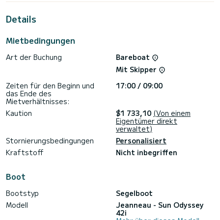
außergewöhnlichen Urlaub auf dem Wasser in der Umgebung
von Kavála zu verbringen.>
Details
Für Ihren Komfort verfügt Mesogeios über 2 Toiletten mit
Dusche.
Mietbedingungen
Dieses Boot ist mit einem Rollgroßsegel und einer Rollgenua
Art der Buchung
Bareboat
ausgestattet. Es verfügt über folgende Ausstattung:
Autopilot, Solarpanel.
Mit Skipper
Für Informationsanfragen oder Reservierungen klicken Sie
Zeiten für den Beginn und
17:00 / 09:00
auf die Schaltfläche „Angebot anfordern“. Ein SamBoat-
das Ende des
Mietverhältnisses:
Kaution
$1 733,10
(Von einem
Eigentümer direkt
verwaltet)
Stornierungsbedingungen
Personalisiert
Kraftstoff
Nicht inbegriffen
Boot
Bootstyp
Segelboot
Modell
Jeanneau - Sun Odyssey
42i