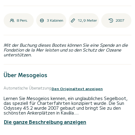
8 Pers.
3 Kabinen
12,9 Meter
2007
Mit der Buchung dieses Bootes können Sie eine Spende an die
Fondation de la Mer leisten und so den Schutz der Ozeane
unterstützen.
Über Mesogeios
Automatische Übersetzung
Den Originaltext anzeigen
Lernen Sie Mesogeios kennen, ein unglaubliches Segelboot,
das speziell für Charterfahrten konzipiert wurde. Die Sun
Odyssey 45.2 wurde 2007 gebaut und bringt Sie zu den
schönsten Ankerplätzen in Kavála.
Die ganze Beschreibung anzeigen
Das Boot verfügt über 3 voll ausgestattete Kabinen und
bietet Platz für 8 Personen. Mit einer Gesamtlänge von 13
Metern wird es Ihr bester Verbündeter sein, um einen