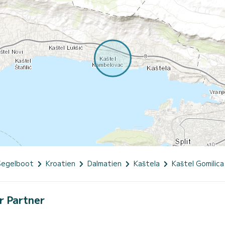
Segelboot
Kroatien
Dalmatien
Kaštela
Kaštel Gomilica
r Partner