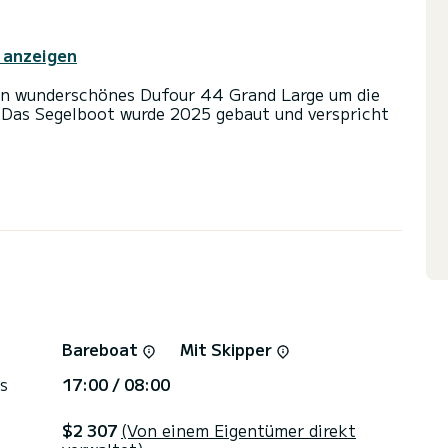
 anzeigen
in wunderschönes Dufour 44 Grand Large um die
 Das Segelboot wurde 2025 gebaut und verspricht
 und eine Kapazität von 8 Personen. Mit einer
fekter Begleiter sein, um einen einzigartigen
n Kaštel Gomilica zu verbringen.
über 4 Toiletten mit Dusche
tung ausgestattet: Autopilot, Grillplatte,
che, Bugstrahlruder, Außenkühlschrank,
Bareboat
Mit Skipper
t anzufordern. Unser Team berät Sie gerne zu all
s
17:00 / 08:00
$2 307
(Von einem Eigentümer direkt