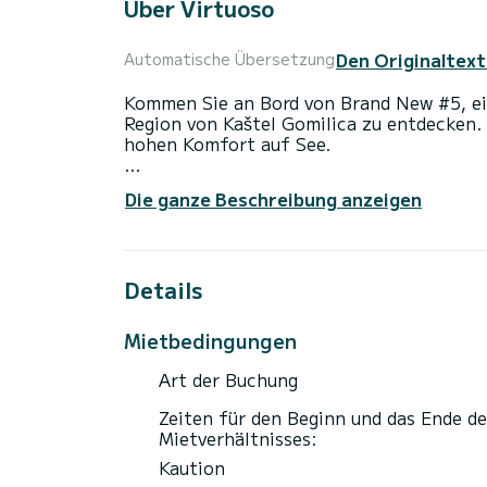
Über Virtuoso
Den Originaltext
Automatische Übersetzung
Kommen Sie an Bord von Brand New #5, e
Region von Kaštel Gomilica zu entdecken.
hohen Komfort auf See.
Das Boot hat 4 Kabinen mit allem Komfort
Die ganze Beschreibung anzeigen
Gesamtlänge von 14 Metern wird es Ihr per
Urlaub auf dem Wasser in der Umgebung vo
Für Ihren Komfort verfügt Brand New #5 
Details
Es ist unter anderem mit folgender Ausrüs
Elektrowinch, Außenlautsprecher, Deckdus
Mietbedingungen
Badeplattform.
Art der Buchung
Zögern Sie nicht, ein persönliches Angebo
Zeiten für den Beginn und das Ende de
Mietverhältnisses:
Kaution