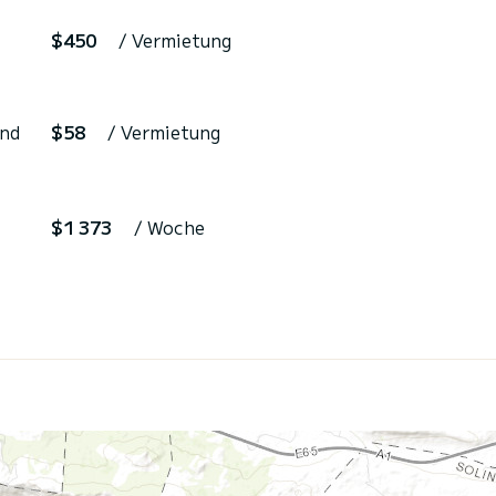
$450
/ Vermietung
and
$58
/ Vermietung
$1 373
/ Woche