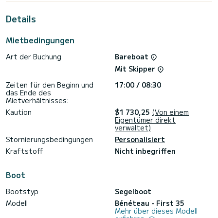
Diese First 35 ist mit 1 Toilette mit Dusche ausgestattet.
Details
Dieses Boot ist mit einem Lattengroßsegel und einer
Rollgenua ausgestattet. Es verfügt über folgende
Ausstattung: Autopilot, Lautsprecher, USB-Anschluss,
Mietbedingungen
Deckdusche.
Art der Buchung
Bareboat
Mit Skipper
Zeiten für den Beginn und
17:00 / 08:30
das Ende des
Mietverhältnisses:
Kaution
$1 730,25
(Von einem
Eigentümer direkt
verwaltet)
Stornierungsbedingungen
Personalisiert
Kraftstoff
Nicht inbegriffen
Boot
Bootstyp
Segelboot
Modell
Bénéteau - First 35
Mehr über dieses Modell