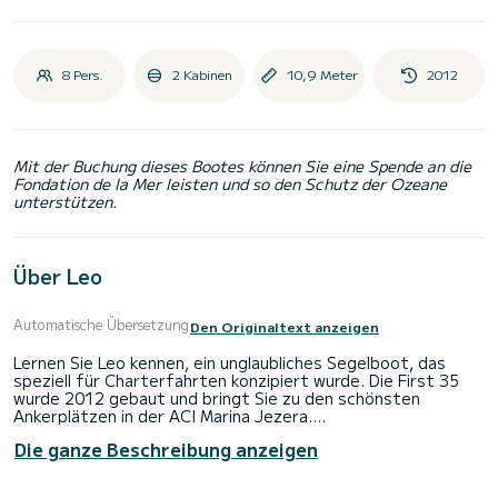
8 Pers.
2 Kabinen
10,9 Meter
2012
Mit der Buchung dieses Bootes können Sie eine Spende an die
Fondation de la Mer leisten und so den Schutz der Ozeane
unterstützen.
Über Leo
Automatische Übersetzung
Den Originaltext anzeigen
Lernen Sie Leo kennen, ein unglaubliches Segelboot, das
speziell für Charterfahrten konzipiert wurde. Die First 35
wurde 2012 gebaut und bringt Sie zu den schönsten
Ankerplätzen in der ACI Marina Jezera.
Die ganze Beschreibung anzeigen
Das Segelboot ist 11 Meter lang und hat 29 PS. Die 2
Kabinen bieten Platz für 6 Passagiere während der Fahrt.