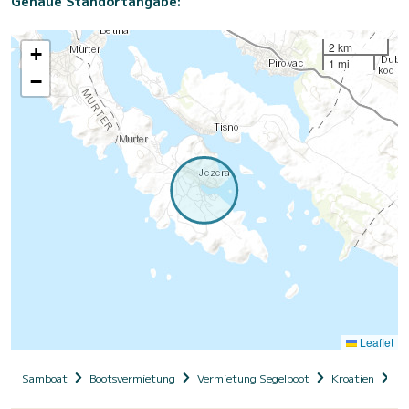
Genaue Standortangabe:
2 km
+
1 mi
−
Leaflet
Samboat
Bootsvermietung
Vermietung Segelboot
Kroatien
Da