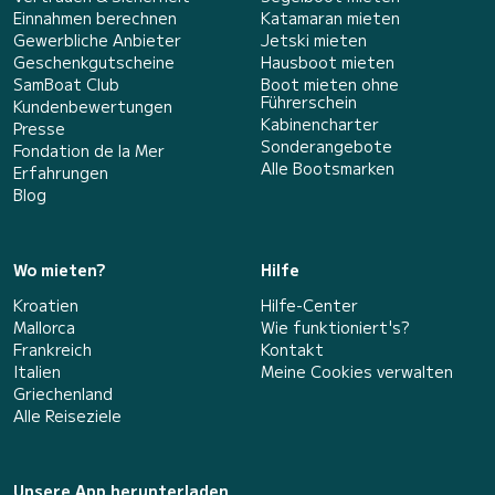
Einnahmen berechnen
Katamaran mieten
Gewerbliche Anbieter
Jetski mieten
Geschenkgutscheine
Hausboot mieten
SamBoat Club
Boot mieten ohne
Führerschein
Kundenbewertungen
Kabinencharter
Presse
Sonderangebote
Fondation de la Mer
Alle Bootsmarken
Erfahrungen
Blog
Wo mieten?
Hilfe
Kroatien
Hilfe-Center
Mallorca
Wie funktioniert's?
Frankreich
Kontakt
Italien
Meine Cookies verwalten
Griechenland
Alle Reiseziele
Unsere App herunterladen