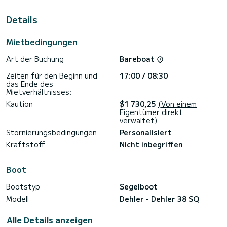
außergewöhnlichen Urlaub auf dem Wasser in der Umgebung
von ACI Marina Jezera zu verbringen.
Details
Diese Dehler 38 SQ ist mit 1 Toilette mit Dusche
ausgestattet.
Mietbedingungen
Dieses Boot ist mit einem Lattengroßsegel und einer
Art der Buchung
Bareboat
Rollgenua ausgestattet. Es verfügt über folgende
Ausstattung: Autopilot, Außenbordmotor, Lautsprecher,
Zeiten für den Beginn und
17:00 / 08:30
USB-Stecker, Deckdusche.
das Ende des
Mietverhältnisses:
Kaution
$1 730,25
(Von einem
Eigentümer direkt
verwaltet)
Stornierungsbedingungen
Personalisiert
Kraftstoff
Nicht inbegriffen
Boot
Bootstyp
Segelboot
Modell
Dehler - Dehler 38 SQ
Alle Details anzeigen