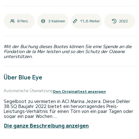
8 Pers.
3 Kabinen
11,6 Meter
2022
Mit der Buchung dieses Bootes können Sie eine Spende an die
Fondation de la Mer leisten und so den Schutz der Ozeane
unterstützen.
Über Blue Eye
Automatische Übersetzung
Den Originaltext anzeigen
Segelboot zu vermieten in ACI Marina Jezera. Diese Dehler
38 SQ Baujahr 2022 bietet ein hervorragendes Preis-
Leistungs-Verhältnis für einen Törn von ein paar Tagen oder
sogar ein paar Wochen.
Die ganze Beschreibung anzeigen
Das Boot verfügt über 3 voll ausgestattete Kabinen und
bietet Platz für 8 Personen. Mit einer Gesamtlänge von 12
Metern ist es Ihr bester Verbündeter, um einen