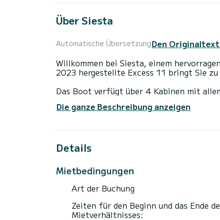
Über Siesta
Den Originaltext
Automatische Übersetzung
Willkommen bei Siesta, einem hervorragen
2023 hergestellte Excess 11 bringt Sie zu 
Das Boot verfügt über 4 Kabinen mit alle
Mit einer Gesamtlänge von 11 Metern wird
Die ganze Beschreibung anzeigen
außergewöhnlichen Urlaub auf dem Wasser 
Dieses Excess 11 Es ist mit 2 Toiletten m
Details
Es verfügt über folgende Ausstattung: Au
Für jede Anfrage Informationen oder reser
Mietbedingungen
„Angebot anfordern“. Ein Mitglied des Sa
Art der Buchung
Zeiten für den Beginn und das Ende de
Mietverhältnisses: