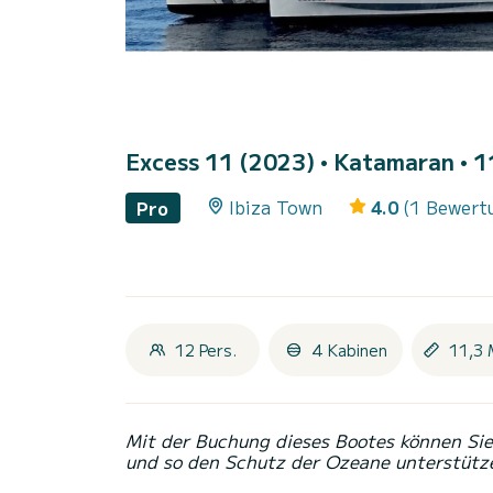
Excess 11 (2023)
• Katamaran • 11
Ibiza Town
4.0
(1 Bewert
Pro
12 Pers.
4 Kabinen
11,3 
Mit der Buchung dieses Bootes können Sie 
und so den Schutz der Ozeane unterstütz