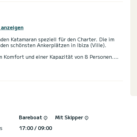
 anzeigen
den Katamaran speziell für den Charter. Die im
den schönsten Ankerplätzen in Ibiza (Ville).
m Komfort und einer Kapazität von 8 Personen.
 es Ihr bester Verbündeter sein, um einen
rund um Ibiza (Ville) zu verbringen.
it Dusche ausgestattet
topilot, Deckdusche.
vieren, machen Klicken Sie auf die Schaltfläche
mBoat-Teams wird Ihnen das beste Angebot
Bareboat
Mit Skipper
s
17:00 / 09:00