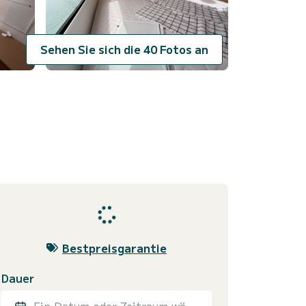
Sehen Sie sich die 40 Fotos an
Bestpreisgarantie
Dauer
Ein Datum oder Zeitraum wählen