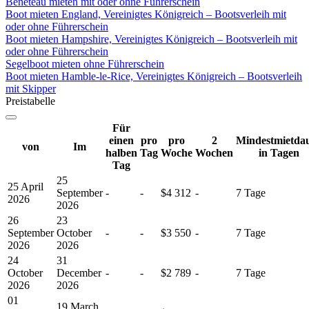
Bénéteau mieten mit oder ohne Führerschein
Boot mieten England, Vereinigtes Königreich – Bootsverleih mit
oder ohne Führerschein
Boot mieten Hampshire, Vereinigtes Königreich – Bootsverleih mit
oder ohne Führerschein
Segelboot mieten ohne Führerschein
Boot mieten Hamble-le-Rice, Vereinigtes Königreich – Bootsverleih
mit Skipper
Preistabelle
Für
einen
pro
pro
2
Mindestmietda
von
Im
halben
Tag
Woche
Wochen
in Tagen
Tag
25
25 April
September
-
-
$4 312
-
7 Tage
2026
2026
26
23
September
October
-
-
$3 550
-
7 Tage
2026
2026
24
31
October
December
-
-
$2 789
-
7 Tage
2026
2026
01
19 March