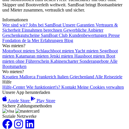
Skipper und Bootsverleih weltweit. SamBoat bringt Bootsanbieter
und Mieter zusammen, vertraulich und sicher.
Informationen
Wer sind wir?
Jobs bei SamBoat
Unsere Garantien
Vertrauen &
Sicherheit
Einnahmen berechnen
Gewerbliche Anbieter
Geschenkgutscheine
SamBoat Club
Kundenbewertungen
Presse
Fondation de la Mer
Erfahrungen
Blog
Was mieten?
Motorboot mieten
Schlauchboot mieten
Yacht mieten
Segelboot
mieten
Katamaran mieten
Jetski mieten
Hausboot mieten
Boot
mieten ohne Führerschein
Kabinencharter
Sonderangebote
Alle
Bootsmarken
Wo mieten?
Kroatien
Mallorca
Frankreich
Italien
Griechenland
Alle Reiseziele
Hilfe
Hilfe-Center
Wie funktioniert's?
Kontakt
Meine Cookies verwalten
Unsere App herunterladen
Apple Store
Play Store
Sichere Zahlungsmethoden
Soziale Netzwerke