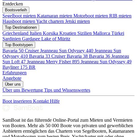
Entdecken
Bootsverleih
Segelboot mieten
Katamaran mieten
Motorboot mieten
RIB mieten
Hausboot mieten
Yacht chartern
Jetski mieten
Top Destinationen
Griechenland
Italien
Korsika
Kroatien
Sizilien
Mallorca
Türkei
Sardinien
Gardasee
Lake of Müritz
Top Bootstypen
Bavaria 50 Cruiser
Jeanneau Sun Odyssey 440
Jeanneau Sun
Odyssey 410
Bavaria 33 Cruiser
Bavaria 38
Bavaria 36
Jeanneau
Sun Loft 47
Jeanneau Merry Fisher 895
Jeanneau Sun Odyssey 49
Bayliner 175 BR
Erfahrungen
Angebote
Über uns
Über uns
Bewertung
Tips und Wissenswertes
Boot inserieren
Kontakt
Hilfe
SamBoat ist das führende Online-Portal zum Mieten und Vermieten
von Booten. Mehr als 50 000 Boote von privaten und gewerblichen
Anbietern ermöglichen das Chartern von Segelbooten, Katamaranen
und Motorbooten zum besten Preis. Yachtcharter mit oder ohne