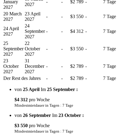
January
-
-
$2 789
-
7 Tage
2027
2027
20 March
23 April
-
-
$3 550
-
7 Tage
2027
2027
24
24 April
September
-
-
$4 312
-
7 Tage
2027
2027
25
22
September
October
-
-
$3 550
-
7 Tage
2027
2027
23
31
October
December
-
-
$2 789
-
7 Tage
2027
2027
Der Rest des Jahres
-
-
$2 789
-
7 Tage
von
25 April
Im
25 September :
$4 312
pro Woche
Mindestmietdauer in Tagen : 7 Tage
von
26 September
Im
23 October :
$3 550
pro Woche
Mindestmietdauer in Tagen : 7 Tage