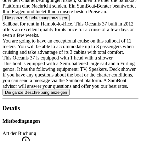
oder den Charterbedingungen haben, können Sie über die Samboat-
Plattform eine Nachricht senden. Ein SamBoat-Berater beantwortet
Ihre Fragen und bietet Ihnen unsere besten Preise an.
Die ganze Beschreibung anzeigen
Sailboat for rent in Hamble-le-Rice. This Oceanis 37 built in 2012
offers an excellent quality for its price for a cruise of a few days or
even a few weeks.
You are going to have an exceptional cruise on this sailboat of 12
meters. You will be able to accommodate up to 8 passengers when
cruising and take advantage of its 3 cabins with total comfort.
This Oceanis 37 is equipped with 1 head with a shower.
This boat is equipped with a Semi-battened large sail and a Furling
genoa. It has the following equipment: TV, Speakers, Deck shower.
If you have any questions about the boat or the charter conditions,
you can send a message via the Samboat platform. A SamBoat
advisor will answer your questions and offer you our best rates.
Die ganze Beschreibung anzeigen
Details
Mietbedingungen
Art der Buchung