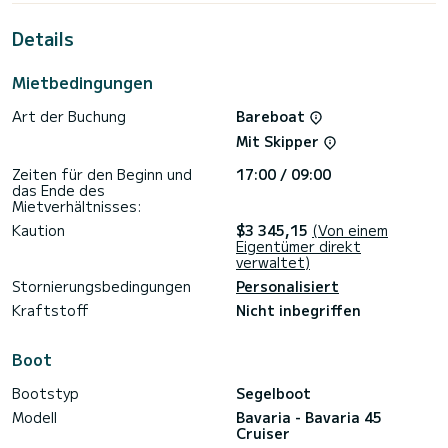
einzigartigen Urlaub auf dem Wasser in der Umgebung von
Gouviá zu verbringen.
Details
Für Ihren Komfort verfügt Destiny über 3 Toiletten mit
Dusche
Mietbedingungen
Dieses Boot ist mit einem Rollgroßsegel und einem Rollgenua
Art der Buchung
Bareboat
ausgestattet. Es ist unter anderem mit folgender
Ausrüstung ausgestattet: Autopilot, Bugstrahlruder,
Mit Skipper
Außenlautsprecher, Badeplattform.
Zeiten für den Beginn und
17:00 / 09:00
Haben Sie Fragen bezüglich des Bootes oder den
das Ende des
Charterbedingungen? Schicken Sie uns einfach eine
Mietverhältnisses:
Nachricht auf SamBoat, unsere Mitarbeiter beantworten
Kaution
$3 345,15
(Von einem
Eigentümer direkt
verwaltet)
Stornierungsbedingungen
Personalisiert
Kraftstoff
Nicht inbegriffen
Boot
Bootstyp
Segelboot
Modell
Bavaria - Bavaria 45
Cruiser