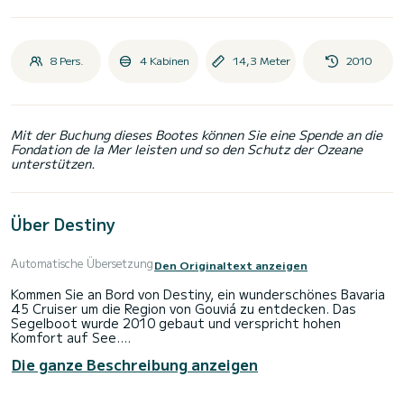
8 Pers.
4 Kabinen
14,3 Meter
2010
Mit der Buchung dieses Bootes können Sie eine Spende an die
Fondation de la Mer leisten und so den Schutz der Ozeane
unterstützen.
Über Destiny
Automatische Übersetzung
Den Originaltext anzeigen
Kommen Sie an Bord von Destiny, ein wunderschönes Bavaria
45 Cruiser um die Region von Gouviá zu entdecken. Das
Segelboot wurde 2010 gebaut und verspricht hohen
Komfort auf See.
Die ganze Beschreibung anzeigen
Das Boot hat 4 Kabinen mit allem Komfort und eine
Kapazität von 8 Personen. Mit einer Gesamtlänge von 14
Metern wird es Ihr perfekter Begleiter sein, um einen