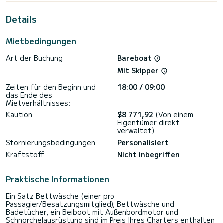
Gouviá zu verbringen.
Details
Für Ihren Komfort verfügt über 4 Toiletten mit Dusche
Dieses Boot ist mit einem Durchgelattetes Großsegel und
Mietbedingungen
einem Rollgenua ausgestattet. Es ist unter anderem mit
folgender Ausrüstung ausgestattet: Außenlautsprecher,
Art der Buchung
Bareboat
Entsalzungsanlage, Klimaanlage, Elektrowinch,
Außenkühlschrank.
Mit Skipper
Zögern Sie nicht, ein persönliches Angebot anzufordern.
Zeiten für den Beginn und
18:00 / 09:00
Unser Team berät Sie gerne zu all Ihren Fragen rund um Ihren
das Ende des
Mietverhältnisses:
Kaution
$8 771,92
(Von einem
Eigentümer direkt
verwaltet)
Stornierungsbedingungen
Personalisiert
Kraftstoff
Nicht inbegriffen
Praktische Informationen
Ein Satz Bettwäsche (einer pro
Passagier/Besatzungsmitglied), Bettwäsche und
Badetücher, ein Beiboot mit Außenbordmotor und
Schnorchelausrüstung sind im Preis Ihres Charters enthalten