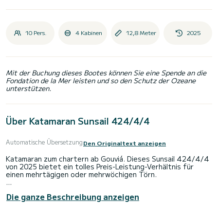
10 Pers.
4 Kabinen
12,8 Meter
2025
Mit der Buchung dieses Bootes können Sie eine Spende an die
Fondation de la Mer leisten und so den Schutz der Ozeane
unterstützen.
Über Katamaran Sunsail 424/4/4
Automatische Übersetzung
Den Originaltext anzeigen
Katamaran zum chartern ab Gouviá. Dieses Sunsail 424/4/4
von 2025 bietet ein tolles Preis-Leistung-Verhältnis für
einen mehrtägigen oder mehrwöchigen Törn.
Das Boot hat 4 Kabinen mit allem Komfort und eine
Die ganze Beschreibung anzeigen
Kapazität von 10 Personen. Mit einer Gesamtlänge von 13
Metern wird es Ihr perfekter Begleiter sein, um einen
einzigartigen Urlaub auf dem Wasser in der Umgebung von