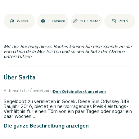
6 Pers.
3 Kabinen
10,3 Meter
2016
Mit der Buchung dieses Bootes können Sie eine Spende an die
Fondation de la Mer leisten und so den Schutz der Ozeane
unterstützen.
Über Sarita
Automatische Übersetzung
Den Originaltext anzeigen
Segelboot zu vermieten in Göcek. Diese Sun Odyssey 349,
Baujahr 2016, bietet ein hervorragendes Preis-Leistungs-
Verhältnis für einen Törn von ein paar Tagen oder sogar ein
paar Wochen.
Die ganze Beschreibung anzeigen
Das Boot verfügt über 3 voll ausgestattete Kabinen und
bietet Platz für 6 Personen. Mit einer Gesamtlänge von 10
Metern ist es Ihr bester Verbündeter, um einen