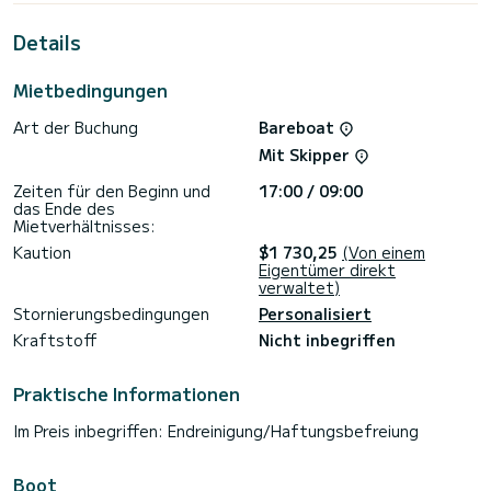
außergewöhnlichen Urlaub auf dem Wasser in der Umgebung
von Göcek zu verbringen.
Details
Diese Sun Odyssey 349 ist mit 1 Toilette mit Dusche
ausgestattet.
Mietbedingungen
Dieses Boot ist mit einem Rollgroßsegel und einer Rollgenua
Art der Buchung
Bareboat
ausgestattet. Es verfügt über folgende Ausstattung:
Autopilot, Lautsprecher, Solarpanel.
Mit Skipper
Wir laden Sie ein, direkt über die Plattform ein Angebot
Zeiten für den Beginn und
17:00 / 09:00
anzufordern. Wir werden uns mit unseren besten Angeboten
das Ende des
Mietverhältnisses:
Kaution
$1 730,25
(Von einem
Eigentümer direkt
verwaltet)
Stornierungsbedingungen
Personalisiert
Kraftstoff
Nicht inbegriffen
Praktische Informationen
Im Preis inbegriffen: Endreinigung/Haftungsbefreiung
Boot