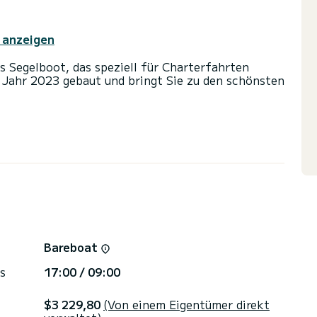
 anzeigen
s Segelboot, das speziell für Charterfahrten
m Jahr 2023 gebaut und bringt Sie zu den schönsten
m Komfort und bietet Platz für 8 Passagiere. Mit
S wird es Ihr bester Freund sein, wenn Sie
rn von Göcek verbringen.
oiletten mit Dusche.
nd einer Rollgenua ausgestattet. Es verfügt über
kdusche.
Bareboat
rekt von SamBoat bearbeitet. Über die Plattform
s
17:00 / 09:00
$3 229,80
(Von einem Eigentümer direkt