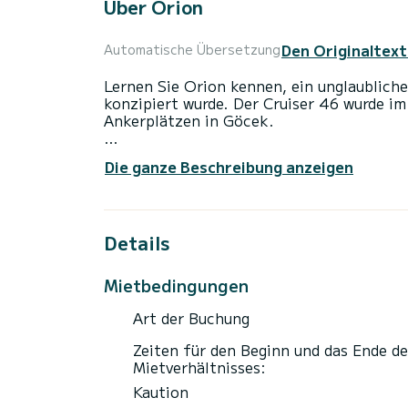
Über Orion
Den Originaltext
Automatische Übersetzung
Lernen Sie Orion kennen, ein unglaubliche
konzipiert wurde. Der Cruiser 46 wurde i
Ankerplätzen in Göcek.
Das Boot verfügt über 4 Kabinen mit alle
Die ganze Beschreibung anzeigen
einer Gesamtlänge von 14 Metern und 75 P
außergewöhnliche Ferien auf den Gewässe
Details
Für Ihren Komfort verfügt Orion über 3 T
Dieses Boot ist mit einem Rollgroßsegel u
Mietbedingungen
die folgende Ausstattung: Autopilot, Dec
Art der Buchung
Buchungsanfragen und Angebote werden di
Zeiten für den Beginn und das Ende de
Mietverhältnisses:
Kaution