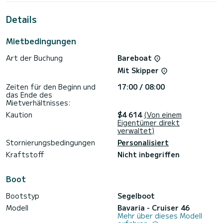
außergewöhnlichen Urlaub auf dem Wasser in der Umgebung
von Fethiye zu verbringen.>
Details
Dieser Cruiser 46 ist mit 3 Toiletten mit Dusche
ausgestattet.
Mietbedingungen
Dieses Boot ist mit einem Rollgroßsegel und einer Rollgenua
Art der Buchung
Bareboat
ausgestattet. Es verfügt über folgende Ausstattung:
Autopilot, Bugstrahlruder, Deckdusche.
Mit Skipper
Buchungsanfragen und Angebote werden direkt von
Zeiten für den Beginn und
17:00 / 08:00
SamBoat bearbeitet. Über die Plattform erhalten Sie die
das Ende des
Mietverhältnisses:
Kaution
$4 614
(Von einem
Eigentümer direkt
verwaltet)
Stornierungsbedingungen
Personalisiert
Kraftstoff
Nicht inbegriffen
Boot
Bootstyp
Segelboot
Modell
Bavaria - Cruiser 46
Mehr über dieses Modell