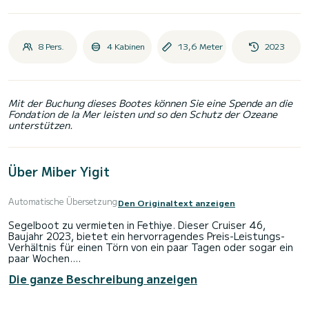
8 Pers.
4 Kabinen
13,6 Meter
2023
Mit der Buchung dieses Bootes können Sie eine Spende an die
Fondation de la Mer leisten und so den Schutz der Ozeane
unterstützen.
Über Miber Yigit
Automatische Übersetzung
Den Originaltext anzeigen
Segelboot zu vermieten in Fethiye. Dieser Cruiser 46,
Baujahr 2023, bietet ein hervorragendes Preis-Leistungs-
Verhältnis für einen Törn von ein paar Tagen oder sogar ein
paar Wochen.
Die ganze Beschreibung anzeigen
Das Boot verfügt über 4 voll ausgestattete Kabine(n) und
bietet Platz für 9 Personen. Mit einer Gesamtlänge von 14
Metern wird es Ihr bester Verbündeter sein, um einen