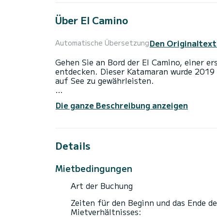
Über El Camino
Den Originaltext
Automatische Übersetzung
Gehen Sie an Bord der El Camino, einer er
entdecken. Dieser Katamaran wurde 2019
auf See zu gewährleisten.
Sie werden eine außergewöhnliche Kreuzf
Die ganze Beschreibung anzeigen
erleben. Sie können während der Kreuzfahr
Kabinen mit vollem Komfort nutzen.
Für Ihren Komfort verfügt El Camino über
Details
Dieses Boot ist mit einem Rollgroßsegel u
folgende Ausstattung: Autopilot, Außenb
Mietbedingungen
Zögern Sie nicht, uns für ein Angebot zu 
Art der Buchung
Zeiten für den Beginn und das Ende de
Mietverhältnisses: