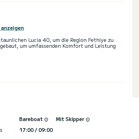
 anzeigen
staunlichen Lucia 40, um die Region Fethiye zu
 gebaut, um umfassenden Komfort und Leistung
ahrt auf diesem 12 Meter langen Katamaran
t bis zu 10 Passagiere unterbringen und die 4
 4 Toiletten mit Dusche
nd einer Rollgenua ausgestattet. Es verfügt über
ordmotor, Deckdusche, Badeplattform.
kontaktieren, ein SamBoat-Experte wird Ihnen bei
Bareboat
Mit Skipper
s
17:00 / 09:00