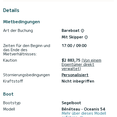
Metern wird es Ihr bester Verbündeter sein, um einen
außergewöhnlichen Urlaub auf dem Wasser in der Umgebung
Details
von Eleusis zu verbringen.
Für Ihren Komfort verfügt Valasia über 4 Toiletten mit
Mietbedingungen
Dusche.
Art der Buchung
Bareboat
Es verfügt über folgende Ausstattung: Autopilot,
Außenbordmotor, Bugstrahlruder, Fernseher, Klimaanlage,
Mit Skipper
elektrische Winde.
Zeiten für den Beginn und
17:00 / 09:00
das Ende des
Mietverhältnisses:
Kaution
$2 883,75
(Von einem
Eigentümer direkt
verwaltet)
Stornierungsbedingungen
Personalisiert
Kraftstoff
Nicht inbegriffen
Boot
Bootstyp
Segelboot
Modell
Bénéteau - Oceanis 54
Mehr über dieses Modell