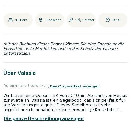
12 Pers.
5 Kabinen
16,7 Meter
2010
Mit der Buchung dieses Bootes können Sie eine Spende an die
Fondation de la Mer leisten und so den Schutz der Ozeane
unterstützen.
Über Valasia
Automatische Übersetzung
Den Originaltext anzeigen
Wir bieten eine Oceanis 54 von 2010 mit Abfahrt von Eleusis
zur Miete an. Valasia ist ein Segelboot, das sich perfekt für
alle Vermietungen eignet. Dieses Segelboot ist sehr
angenehm zu handhaben für eine einwöchige Kreuzfahrt
oder länger.
Die ganze Beschreibung anzeigen
Das Boot verfügt über 5 voll ausgestattete Kabinen und
bietet Platz für 12 Personen. Mit einer Gesamtlänge von 17