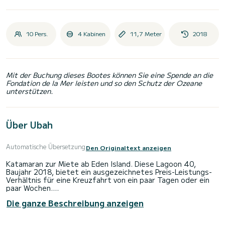
10 Pers.
4 Kabinen
11,7 Meter
2018
Mit der Buchung dieses Bootes können Sie eine Spende an die
Fondation de la Mer leisten und so den Schutz der Ozeane
unterstützen.
Über Ubah
Automatische Übersetzung
Den Originaltext anzeigen
Katamaran zur Miete ab Eden Island. Diese Lagoon 40,
Baujahr 2018, bietet ein ausgezeichnetes Preis-Leistungs-
Verhältnis für eine Kreuzfahrt von ein paar Tagen oder ein
paar Wochen.
Die ganze Beschreibung anzeigen
Das Boot verfügt über 4 komfortable Kabinen und eine
Bootskapazität von 10 Personen. Mit einer Gesamtlänge von
12 Metern ist es Ihr bester Verbündeter für einen