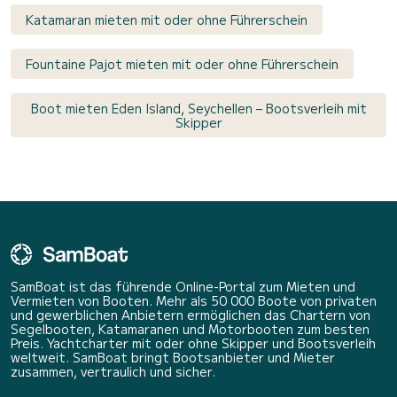
Katamaran mieten mit oder ohne Führerschein
Fountaine Pajot mieten mit oder ohne Führerschein
Boot mieten Eden Island, Seychellen – Bootsverleih mit
Skipper
SamBoat ist das führende Online-Portal zum Mieten und
Vermieten von Booten. Mehr als 50 000 Boote von privaten
und gewerblichen Anbietern ermöglichen das Chartern von
Segelbooten, Katamaranen und Motorbooten zum besten
Preis. Yachtcharter mit oder ohne Skipper und Bootsverleih
weltweit. SamBoat bringt Bootsanbieter und Mieter
zusammen, vertraulich und sicher.