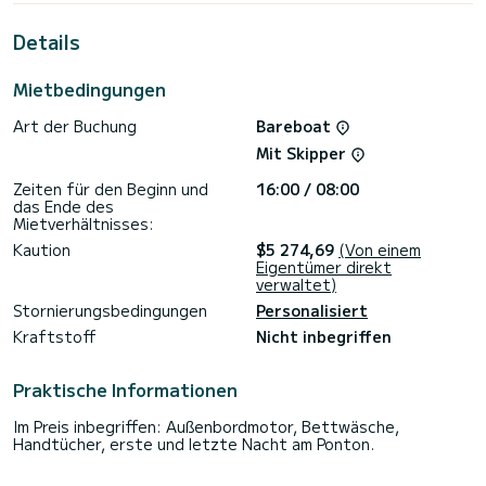
außergewöhnlichen Urlaub auf dem Wasser in der Umgebung
von Eden Island
Details
Für Ihren Komfort verfügt Ubah über 4 Toiletten Dusche
Mietbedingungen
Dieses Boot ist mit einem Lattengroßsegel und einer
Rollgenua ausgestattet. Es verfügt über folgende
Art der Buchung
Bareboat
Ausstattung: Autopilot, Deckdusche, Badeplattform.
Mit Skipper
Wenn Sie Fragen zum Boot haben oder Um die
Mietbedingungen zu erfahren, können Sie über die Samboat-
Zeiten für den Beginn und
16:00 / 08:00
Plattform eine Nachricht senden. Ein SamBoat-Berater
das Ende des
beantwortet Ihre Fragen und bietet Ihnen unsere besten
Mietverhältnisses:
Kaution
$5 274,69
(Von einem
Eigentümer direkt
verwaltet)
Stornierungsbedingungen
Personalisiert
Kraftstoff
Nicht inbegriffen
Praktische Informationen
Im Preis inbegriffen: Außenbordmotor, Bettwäsche,
Handtücher, erste und letzte Nacht am Ponton.