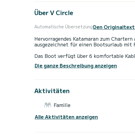
Über V Circle
Den Originaltext
Automatische Übersetzung
Hervorragendes Katamaran zum Chartern a
ausgezeichnet für einen Bootsurlaub mit 
Das Boot verfügt über 6 komfortable Kabi
Länge und einer Motorleistung von 150 PS b
Die ganze Beschreibung anzeigen
einen unvergesslichen Bootsurlaub in der
Dieses Aura 51 verfügt über 6 Toiletten m
Aktivitäten
Dieses Boot ist mit einem Durchgelattete
ist unter anderem mit folgender Ausrüstu
Badeplattform, Klimaanlage, Deckdusche,
Familie
Elektrowinch.
Alle Aktivitäten anzeigen
Haben Sie Fragen bezüglich des Bootes od
einfach eine Nachricht auf SamBoat, unse