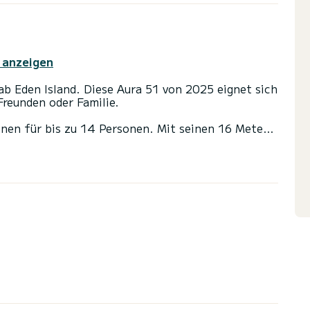
 anzeigen
b Eden Island. Diese Aura 51 von 2025 eignet sich
Freunden oder Familie.
nen für bis zu 14 Personen. Mit seinen 16 Metern
ietet sich das Schiff als idealer Begleiter für
 Umgebung von Eden Island.
it Dusche.
s Großsegel und einem Rollgenua ausgestattet. Es
ng ausgestattet: Autopilot, Außenkühlschrank,
 Entsalzungsanlage, Bluetooth-Verbindung,
er den Charterbedingungen? Schicken Sie uns
re Mitarbeiter beantworten alle Ihre Fragen und