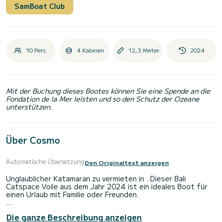
SamBoat Club
10 Pers.
4 Kabinen
12,3 Meter
2024
Mit der Buchung dieses Bootes können Sie eine Spende an die
Fondation de la Mer leisten und so den Schutz der Ozeane
unterstützen.
Über Cosmo
Automatische Übersetzung
Den Originaltext anzeigen
Unglaublicher Katamaran zu vermieten in . Dieser Bali
Catspace Voile aus dem Jahr 2024 ist ein ideales Boot für
einen Urlaub mit Familie oder Freunden.
Sie werden eine außergewöhnliche Kreuzfahrt auf diesem 12
Die ganze Beschreibung anzeigen
Meter langen Katamaran erleben. Sie können während der