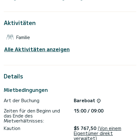
Kreuzfahrt bis zu 8 Passagiere unterbringen und die 4
Kabinen mit absolutem Komfort nutzen.
Für Ihren Komfort verfügt Cosmo über 4 Toiletten mit
Aktivitäten
Dusche
Es verfügt über die folgende Ausstattung: Autopilot,
Familie
Außenbordmotor, Lautsprecher, WLAN und Internet,
Wassermacher, elektrische Winde.
Alle Aktivitäten anzeigen
Zögern Sie nicht, uns für ein Angebot zu kontaktieren, Sie
werden von einem SamBoat-Experten bei Ihrem
Details
Mietbedingungen
Art der Buchung
Bareboat
Zeiten für den Beginn und
15:00 / 09:00
das Ende des
Mietverhältnisses:
Kaution
$5 767,50
(Von einem
Eigentümer direkt
verwaltet)