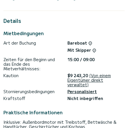
Sie werden eine außergewöhnliche Kreuzfahrt auf diesem 14
Meter langen Katamaran erleben. Sie können während der
Kreuzfahrt bis zu 10 Passagiere unterbringen und die 4
Kabinen mit allem Komfort nutzen.
Details
Für Ihren Komfort verfügt Ghost Buster über 4 Toiletten
mit Dusche.
Mietbedingungen
Es ist mit folgender Ausrüstung ausgestattet: Autopilot,
Art der Buchung
Bareboat
Außenbordmotor, Lautsprecher, USB-Stecker, Deckdusche,
Wassermacher, Elektrische Winde, Außenkühlschrank.
Mit Skipper
Wir laden Sie ein, direkt über die Plattform ein Angebot
Zeiten für den Beginn und
15:00 / 09:00
anzufordern. Wir werden uns mit unseren besten Angeboten
das Ende des
Mietverhältnisses:
Kaution
$9 243,20
(Von einem
Eigentümer direkt
verwaltet)
Stornierungsbedingungen
Personalisiert
Kraftstoff
Nicht inbegriffen
Praktische Informationen
Inklusive: Außenbordmotor mit Treibstoff, Bettwäsche &
Handtücher, Geschirrtücher und Kochgas