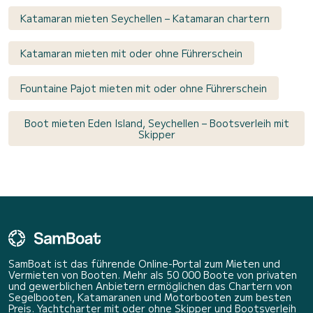
Katamaran mieten Seychellen – Katamaran chartern
Katamaran mieten mit oder ohne Führerschein
Fountaine Pajot mieten mit oder ohne Führerschein
Boot mieten Eden Island, Seychellen – Bootsverleih mit
Skipper
SamBoat ist das führende Online-Portal zum Mieten und
Vermieten von Booten. Mehr als 50 000 Boote von privaten
und gewerblichen Anbietern ermöglichen das Chartern von
Segelbooten, Katamaranen und Motorbooten zum besten
Preis. Yachtcharter mit oder ohne Skipper und Bootsverleih