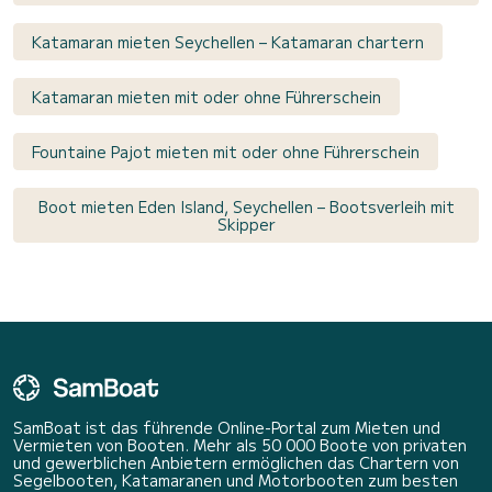
Katamaran mieten Seychellen – Katamaran chartern
Katamaran mieten mit oder ohne Führerschein
Fountaine Pajot mieten mit oder ohne Führerschein
Boot mieten Eden Island, Seychellen – Bootsverleih mit
Skipper
SamBoat ist das führende Online-Portal zum Mieten und
Vermieten von Booten. Mehr als 50 000 Boote von privaten
und gewerblichen Anbietern ermöglichen das Chartern von
Segelbooten, Katamaranen und Motorbooten zum besten