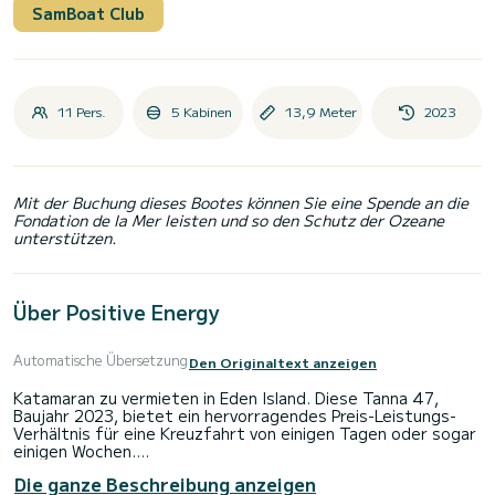
SamBoat Club
11 Pers.
5 Kabinen
13,9 Meter
2023
Mit der Buchung dieses Bootes können Sie eine Spende an die
Fondation de la Mer leisten und so den Schutz der Ozeane
unterstützen.
Über Positive Energy
Automatische Übersetzung
Den Originaltext anzeigen
Katamaran zu vermieten in Eden Island. Diese Tanna 47,
Baujahr 2023, bietet ein hervorragendes Preis-Leistungs-
Verhältnis für eine Kreuzfahrt von einigen Tagen oder sogar
einigen Wochen.
Die ganze Beschreibung anzeigen
Auf diesem 14 Meter langen Katamaran werden Sie eine