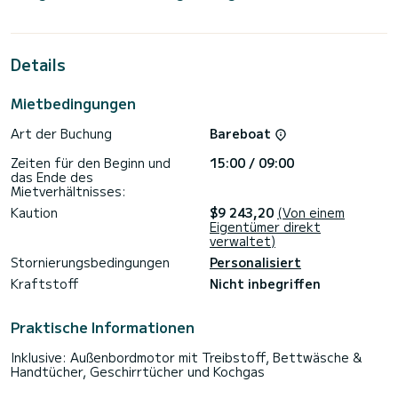
außergewöhnliche Kreuzfahrt erleben. Sie können während
der Kreuzfahrt bis zu 11 Passagiere unterbringen und die 5
Kabinen mit vollem Komfort nutzen.
Details
Für Ihren Komfort verfügt Positive Energy über 4 Toiletten
mit Dusche
Mietbedingungen
Dieses Boot ist mit einem Großsegel mit durchgehender
Latte und einer Rollgenua ausgestattet. Es verfügt über
Art der Buchung
Bareboat
folgende Ausstattung: Autopilot, Außenbordmotor, USB-
Stecker, WLAN und Internet, Deckdusche,
Zeiten für den Beginn und
15:00 / 09:00
Wasseraufbereitungsanlage, Elektrische Winde,
das Ende des
Geschirrspüler.
Mietverhältnisses:
Wir laden Sie ein, direkt über die Plattform ein Angebot
Kaution
$9 243,20
(Von einem
anzufordern. Wir werden uns mit unseren besten Angeboten
Eigentümer direkt
verwaltet)
Stornierungsbedingungen
Personalisiert
Kraftstoff
Nicht inbegriffen
Praktische Informationen
Inklusive: Außenbordmotor mit Treibstoff, Bettwäsche &
Handtücher, Geschirrtücher und Kochgas