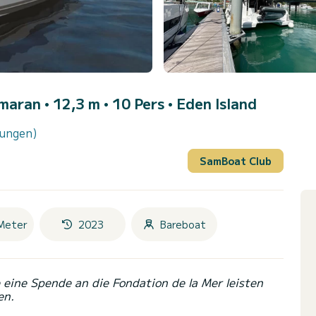
maran • 12,3 m • 10 Pers •
Eden Island
tungen)
SamBoat Club
Meter
2023
Bareboat
eine Spende an die Fondation de la Mer leisten
en.