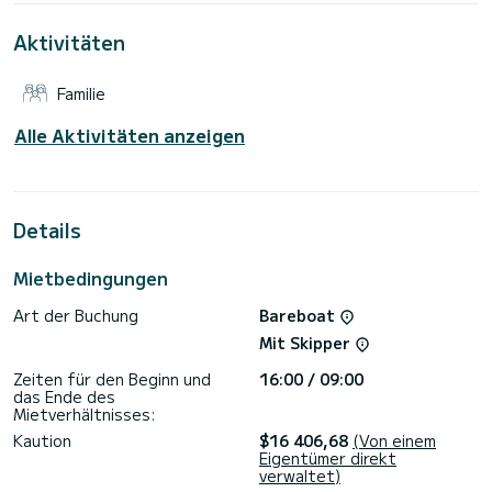
Dieser Leopard 50 ist mit 5 Toiletten mit Dusche
ausgestattet.
Aktivitäten
Zögern Sie nicht, uns für ein Angebot zu kontaktieren, ein
Familie
Alle Aktivitäten anzeigen
Details
Mietbedingungen
Art der Buchung
Bareboat
Mit Skipper
Zeiten für den Beginn und
16:00 / 09:00
das Ende des
Mietverhältnisses:
Kaution
$16 406,68
(Von einem
Eigentümer direkt
verwaltet)