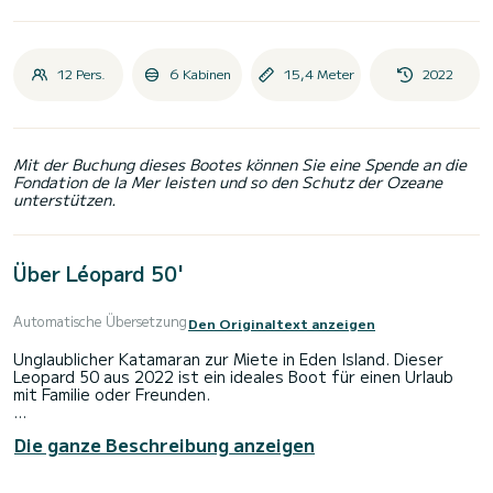
12 Pers.
6 Kabinen
15,4 Meter
2022
Mit der Buchung dieses Bootes können Sie eine Spende an die
Fondation de la Mer leisten und so den Schutz der Ozeane
unterstützen.
Über Léopard 50'
Automatische Übersetzung
Den Originaltext anzeigen
Unglaublicher Katamaran zur Miete in Eden Island. Dieser
Leopard 50 aus 2022 ist ein ideales Boot für einen Urlaub
mit Familie oder Freunden.
Der Katamaran ist 15 Meter lang. Ausgestattet mit 6
Die ganze Beschreibung anzeigen
Kabinen und einem Salon mit 2 Betten bietet das Boot
während der Fahrt Platz für 12 Personen.