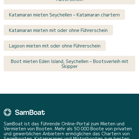
Katamaran mieten Seychellen – Katamaran chartern
Katamaran mieten mit oder ohne Führerschein
Lagoon mieten mit oder ohne Führerschein
Boot mieten Eden Island, Seychellen – Bootsverleih mit
Skipper
SamBoat ist das führende Online-Portal zum Mieten und
Vermieten von Booten. Mehr als 50 000 Boote von privaten
und gewerblichen Anbietern ermöglichen das Chartern von
Segelbooten, Katamaranen und Motorbooten zum besten