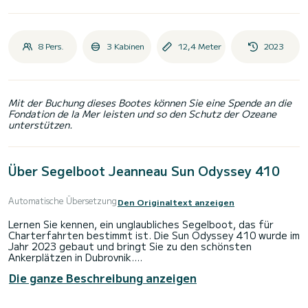
8 Pers.
3 Kabinen
12,4 Meter
2023
Mit der Buchung dieses Bootes können Sie eine Spende an die
Fondation de la Mer leisten und so den Schutz der Ozeane
unterstützen.
Über Segelboot Jeanneau Sun Odyssey 410
Automatische Übersetzung
Den Originaltext anzeigen
Lernen Sie kennen, ein unglaubliches Segelboot, das für
Charterfahrten bestimmt ist. Die Sun Odyssey 410 wurde im
Jahr 2023 gebaut und bringt Sie zu den schönsten
Ankerplätzen in Dubrovnik.
Die ganze Beschreibung anzeigen
Das Boot verfügt über 3 voll ausgestattete Kabinen und
bietet Platz für 8 Personen. Mit einer Gesamtlänge von 12
Metern wird es Ihr bester Verbündeter sein, um einen