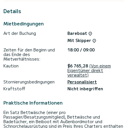
außergewöhnlichen Urlaub auf dem Wasser in der Umgebung
von Dubrovnik zu verbringen.
Details
Für Ihren Komfort verfügt es über 2 Toiletten mit Dusche.
Mietbedingungen
Buchungsanfragen und Angebote werden direkt von
Art der Buchung
Bareboat
SamBoat bearbeitet. Über die Plattform erhalten Sie die
Mit Skipper
Zeiten für den Beginn und
18:00 / 09:00
das Ende des
Mietverhältnisses:
Kaution
$6 765,28
(Von einem
Eigentümer direkt
verwaltet)
Stornierungsbedingungen
Personalisiert
Kraftstoff
Nicht inbegriffen
Praktische Informationen
Ein Satz Bettwäsche (einer pro
Passagier/Besatzungsmitglied), Bettwäsche und
Badetücher, ein Beiboot mit Außenbordmotor und
Schnorchelausrüstung sind im Preis Ihres Charters enthalten