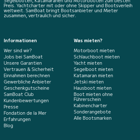
Segelbooten, Katamaranen und Motorbooten zum besten
Preis. Yachtcharter mit oder ohne Skipper und Bootsverleih
weltweit. SamBoat bringt Bootsanbieter und Mieter
zusammen, vertraulich und sicher.
Informationen
Was mieten?
Wer sind wir?
Motorboot mieten
Jobs bei SamBoat
Schlauchboot mieten
Unsere Garantien
Yacht mieten
Vertrauen & Sicherheit
Segelboot mieten
Einnahmen berechnen
Katamaran mieten
Gewerbliche Anbieter
Jetski mieten
Geschenkgutscheine
Hausboot mieten
SamBoat Club
Boot mieten ohne
Führerschein
Kundenbewertungen
Kabinencharter
Presse
Sonderangebote
Fondation de la Mer
Alle Bootsmarken
Erfahrungen
Blog