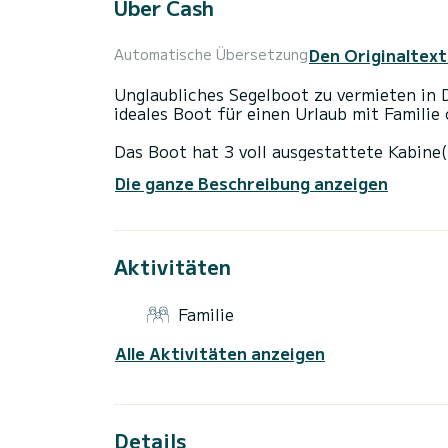
Über Cash
Den Originaltext
Automatische Übersetzung
Unglaubliches Segelboot zu vermieten in 
ideales Boot für einen Urlaub mit Familie
Das Boot hat 3 voll ausgestattete Kabine(
Gesamtlänge von 11 Metern wird es Ihr be
Die ganze Beschreibung anzeigen
außergewöhnlichen Urlaub auf dem Wasser
Diese Sun Odyssey 389 ist mit 1 Toilette
Aktivitäten
Dieses Boot ist mit einem Rollgroßsegel u
folgende Ausstattung: Autopilot, Bugstrah
Deckdusche, Solarpanel.
Familie
Wenn Sie Fragen zum Boot oder den Chart
Alle Aktivitäten anzeigen
Samboat-Plattform eine Nachricht senden
Details