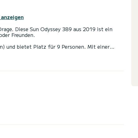
 anzeigen
Drage. Diese Sun Odyssey 389 aus 2019 ist ein
 oder Freunden.
n) und bietet Platz für 9 Personen. Mit einer
ster Verbündeter sein, um einen
 in der Umgebung von Drage zu verbringen.>
 mit Dusche ausgestattet.
nd einer Rollgenua ausgestattet. Es verfügt über
lruder, Fernseher, Lautsprecher, USB-Anschluss,
erbedingungen haben, können Sie über die
. Ein SamBoat-Berater beantwortet Ihre Fragen