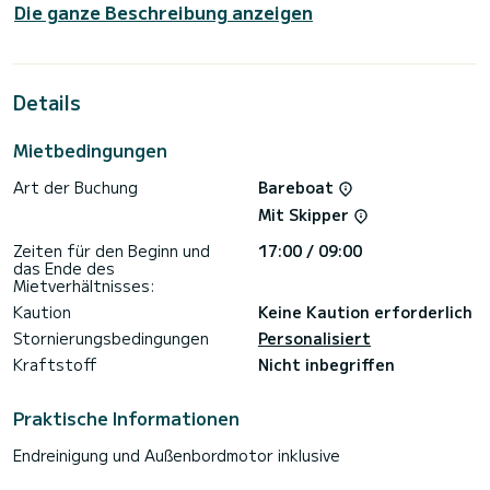
Die ganze Beschreibung anzeigen
Das Segelboot ist 12 Meter lang und hat 40 PS. Die 3
Kabinen bieten Platz für 6 Passagiere während der Fahrt.
Für Ihren Komfort verfügt Sea Whisper über 2 Toiletten mit
Dusche.
Details
Dieses Boot ist mit einem Lattengroßsegel und einer
Rollgenua ausgestattet. Es verfügt über folgende
Mietbedingungen
Ausstattung: Autopilot, Außenbordmotor, Bugstrahlruder,
Lautsprecher.
Art der Buchung
Bareboat
Für Informationsanfragen oder Reservierungen klicken Sie
Mit Skipper
auf die Schaltfläche „Angebot anfordern“. Ein SamBoat-
Zeiten für den Beginn und
17:00 / 09:00
das Ende des
Mietverhältnisses:
Kaution
Keine Kaution erforderlich
Stornierungsbedingungen
Personalisiert
Kraftstoff
Nicht inbegriffen
Praktische Informationen
Endreinigung und Außenbordmotor inklusive