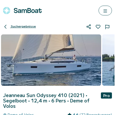
Suchergebnisse
Jeanneau Sun Odyssey 410 (2021)
•
Pro
Segelboot • 12,4 m • 6 Pers •
Deme of
Volos
Deme of Volos
4.6
(72 Bewertungen)